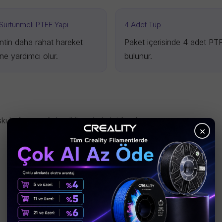
Sürtünmeli PTFE Yapı
4 Adet Tüp
ntin daha rahat hareket
Paket içerisinde 4 adet PT
ne yardımcı olur.
bulunur.
ı kafasına yönlendirilmesinde kritik rol oynar.
×