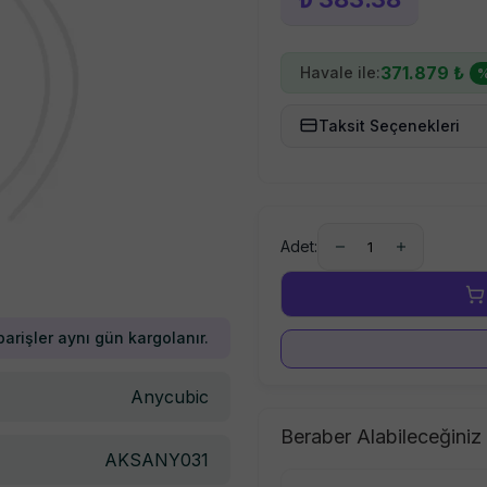
371.879
₺
Havale ile:
Taksit Seçenekleri
Adet:
1
parişler aynı gün kargolanır.
Anycubic
Beraber Alabileceğiniz
AKSANY031