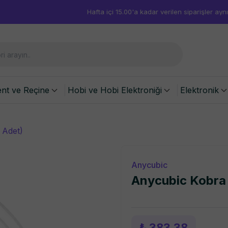
Hafta içi 15.00'a kadar verilen siparişler aynı gün kargoda!
ent ve Reçine
Hobi ve Hobi Elektroniği
Elektronik
 Adet)
Anycubic
Anycubic Kobra 
₺ 383.38