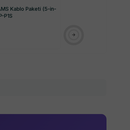
MS Kablo Paketi (5-in-
Anycubic Kobra
P-P1S
Printhead Drive
₺ 1,010.47