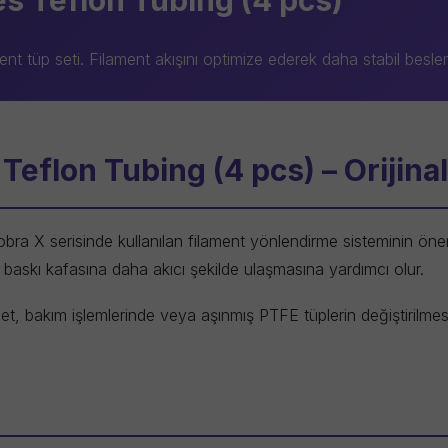
s Teflon Tubing (4 pcs)
lament tüp seti. Filament akışını optimize ederek daha stabil be
eflon Tubing (4 pcs) – Orijina
obra X serisinde kullanılan filament yönlendirme sisteminin öne
baskı kafasına daha akıcı şekilde ulaşmasına yardımcı olur.
et, bakım işlemlerinde veya aşınmış PTFE tüplerin değiştirilmes