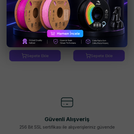
Bambu Lab P2S
Filament Saklama Poşeti
Filament Buffer SA011
ve Vakum Pompa Kiti - 2
Poşet
₺ 3,689.00
₺ 221.34
Sepete Ekle
Sepete Ekle
Güvenli Alışveriş
256 Bit SSL sertifikası ile alışverişleriniz güvende