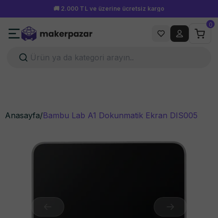
🚚 2.000 TL ve üzerine ücretsiz kargo
0
Anasayfa
/
Bambu Lab A1 Dokunmatik Ekran DIS005