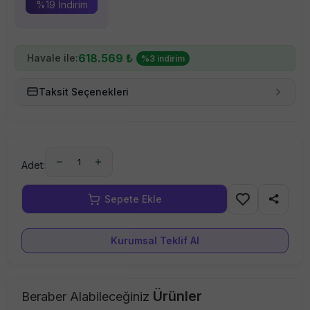
%
19
İndirim
618.569
₺
Havale ile:
%
3
indirim
Taksit Seçenekleri
1
Adet:
Kurumsal Teklif Al
Ürünler
Beraber Alabileceğiniz