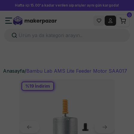
Hafta içi 15.00'a kadar verilen siparişler aynı gün kargoda!
0
Anasayfa
/
Bambu Lab AMS Lite Feeder Motor SAA017
%
19
İndirim