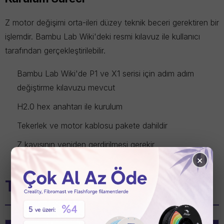
Z motor değişimi orta-ileri düzey teknik beceri gerektiren bir
işlemdir. Bambu Lab Wiki'deki resmi kılavuz ile kullanıcı
tarafından gerçekleştirilebilir.
Bambu Lab Wiki'de P1 ve X1 serisi için adım adım
değiştirme kılavuzu mevcut
H2.0 hex anahtarı ile kurulum
Tekerlek ve motor kablosu pakete dahildir
Z kayışının yeniden gerdirilmesi gerekir
×
Teknik Özellikler