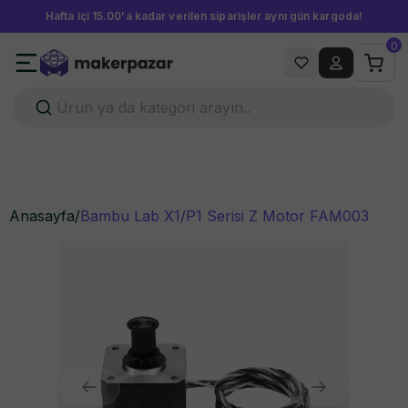
Hafta içi 15.00'a kadar verilen siparişler aynı gün kargoda!
0
Anasayfa
/
Bambu Lab X1/P1 Serisi Z Motor FAM003