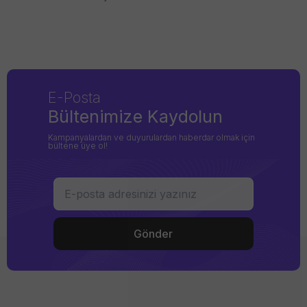
E-Posta
Bültenimize Kaydolun
Kampanyalardan ve duyurulardan haberdar olmak için
bültene üye ol!