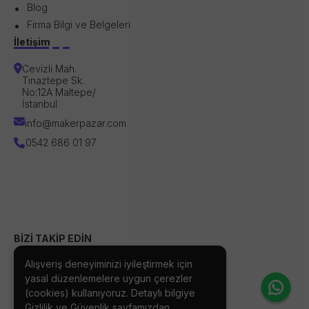
Blog
Firma Bilgi ve Belgeleri
İletişim
Cevizli Mah.
Tınaztepe Sk.
No:12A Maltepe/
İstanbul
info@makerpazar.com
0542 686 01 97
BİZİ TAKİP EDİN
Alışveriş deneyiminizi iyileştirmek için
yasal düzenlemelere uygun çerezler
(cookies) kullanıyoruz. Detaylı bilgiye
Gizlilik ve Güvenlik
sayfamızdan