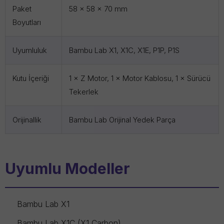
Paket
58 × 58 × 70 mm
Boyutları
Uyumluluk
Bambu Lab X1, X1C, X1E, P1P, P1S
Kutu İçeriği
1 × Z Motor, 1 × Motor Kablosu, 1 × Sürücü
Tekerlek
Orijinallik
Bambu Lab Orijinal Yedek Parça
Uyumlu Modeller
Bambu Lab X1
Bambu Lab X1C (X1 Carbon)