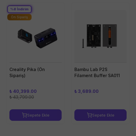
%
8
İndirim
Ön Sipariş
Creality Pika (Ön
Bambu Lab P2S
Sipariş)
Filament Buffer SA011
₺ 40,399.00
₺ 3,689.00
₺ 43,799.00
Sepete Ekle
Sepete Ekle