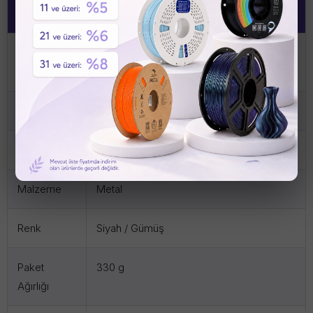
Özellik
Değer
Parça
FAM003
Numarası
Parça Adı
Z Motor (Z Ekseni Step Motoru)
Motor Türü
Step Motor (Stepper Motor)
Malzeme
Metal
Renk
Siyah / Gümüş
Paket
330 g
Ağırlığı