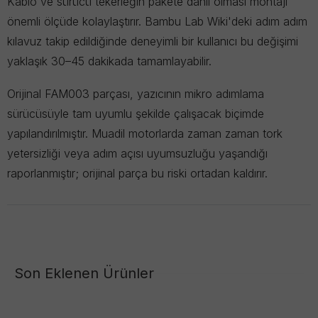
Kablo ve sürücü tekerleğin pakete dahil olması montajı
önemli ölçüde kolaylaştırır. Bambu Lab Wiki'deki adım adım
kılavuz takip edildiğinde deneyimli bir kullanıcı bu değişimi
yaklaşık 30–45 dakikada tamamlayabilir.
Orijinal FAM003 parçası, yazıcının mikro adımlama
sürücüsüyle tam uyumlu şekilde çalışacak biçimde
yapılandırılmıştır. Muadil motorlarda zaman zaman tork
yetersizliği veya adım açısı uyumsuzluğu yaşandığı
raporlanmıştır; orijinal parça bu riski ortadan kaldırır.
Son Eklenen Ürünler