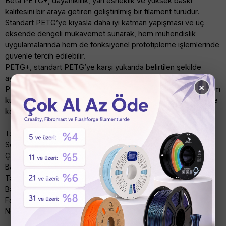
Beta PETG+, dayanıklılık, yarı esneklik ve yüksek baskı
kalitesini bir araya getiren geliştirilmiş bir filament türüdür.
Standart PETG’ye kıyasla daha iyi katman yapışması ve üç
eksende dengeli mukavemet sunarak, hem mühendislik
uygulamalarında hem de fonksiyonel prototipleme işlemlerinde
güvenle tercih edilebilir.
PETG+, standart PETG’ye karşı yukarıda belirtilen şekilde
ayrışırken, PLA’ya göre ise birkaç farklı başlıkta ayrışım sağlar.
×
PETG darbe ve ısıya karşı daha dayanıklıdır böylelikle dış ortam
kullanımına daha yatkındır. Ancak daha kolay ipçiklenme riskine
karşın, baskı ayarlarına hassasiyet gösterilmesi tavsiye edilir.
Teknik Özellikler
Seri: PETG+
Çap: 1.75mm
Baskı Sıcaklığı: 230-260°C
Tabla Sıcaklığı: 70-90°C
Baskı Hızı: 20-50mm/s
Fan: 0-50%
Net Ağırlık: 1000gr veya 3000gr