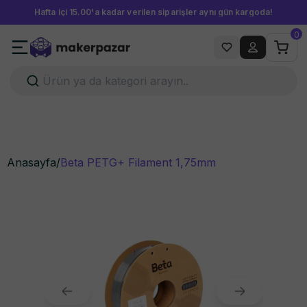
Hafta içi 15.00'a kadar verilen siparişler aynı gün kargoda!
0
Anasayfa
/
Beta PETG+ Filament 1,75mm