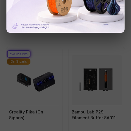
Son Eklenen Ürünler
%
8
İndirim
Ön Sipariş
Creality Pika (Ön
Bambu Lab P2S
Sipariş)
Filament Buffer SA011