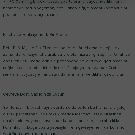
• ±0,05 mm gibi çok hassas çap toleransı sayesinde filament
beslemede sorun yaşamaz, nozul tıkanıklığı, filament kopması gibi
problemlerle karşılaşmazsınız.
Estetik ve Fonksiyonellik Bir Arada
Beta PLA-Mystic Silk Filament, sadece görsel açıdan değil, aynı
zamanda fonksiyonel olarak da projelerinizi zenginleştirir. Parlak ve
canlı renkleri, modellerinizin profesyonel ve etkileyici görünmesini
sağlar. İster prototip, ister dekoratif obje ya da oyuncak üretin;
renklerin büyüsüyle her detay daha anlamlı ve dikkat çekici olur.
Çevreye Dost, Sağlığınıza Uygun
Yenilenebilir bitkisel kaynaklardan elde edilen bu filament, biyolojik
olarak parçalanabilir ve toksik madde içermez. Baskı sırasında
düşük koku yayması sayesinde kapalı alanlarda bile rahatlıkla
kullanılabilir. Doğa dostu yapısıyla, hem çevreye hem de kullanıcı
sağlığına duyarlı bir tercihtir.