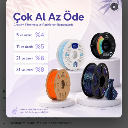
×
Üstün Kalite ve Performans
Beta PLA-Mystic Silk Filament, saf ve yüksek kaliteli PLA
hammaddesinden üretilmiştir. Bu sayede baskılarınızda:
• Pürüzsüz ve detaylı yüzeyler,
• Yüksek katman bütünlüğü,
• Minimum bükülme ve deformasyon,