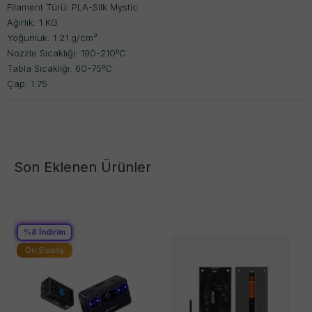
Filament Türü: PLA-Silk Mystic
Ağırlık: 1 KG
Yoğunluk: 1.21 g/cm³
Nozzle Sıcaklığı: 190-210ºC
Tabla Sıcaklığı: 60-75ºC
Çap: 1.75
Son Eklenen Ürünler
%
8
İndirim
Ön Sipariş