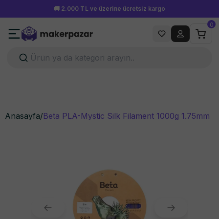
Hafta içi 15.00'a kadar verilen siparişler aynı gün kargoda!
0
Anasayfa
/
Beta PLA-Mystic Silk Filament 1000g 1.75mm