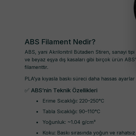
ABS Filament Nedir?
ABS, yani Akrilonitril Bütadien Stiren, sanayi tip
ve beyaz eşya dış kasaları gibi birçok ürün ABS’d
filamenttir.
PLA’ya kıyasla baskı süreci daha hassas ayarlar 
✅ ABS’nin Teknik Özellikleri
Erime Sıcaklığı: 220–250°C
Tabla Sıcaklığı: 90–110°C
Yoğunluk: ~1.04 g/cm³
Koku: Baskı sırasında yoğun ve rahatsız e