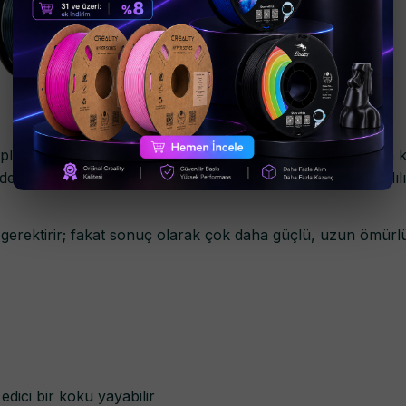
i plastiklerin en bilinenlerinden biridir. Günlük hayatta sıkç
en üretilir. 3D baskı dünyasında da sağlamlık ve dayanıklılı
gerektirir; fakat sonuç olarak çok daha güçlü, uzun ömürlü v
dici bir koku yayabilir