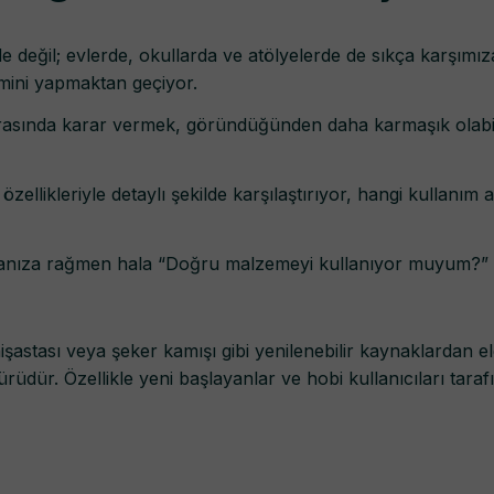
de değil; evlerde, okullarda ve atölyelerde de sıkça karşımız
mini yapmaktan geçiyor.
rasında karar vermek, göründüğünden daha karmaşık olabilir.
zellikleriyle detaylı şekilde karşılaştırıyor, hangi kullanı
lmanıza rağmen hala “Doğru malzemeyi kullanıyor muyum?” 
 nişastası veya şeker kamışı gibi yenilenebilir kaynaklardan 
rüdür. Özellikle yeni başlayanlar ve hobi kullanıcıları taraf