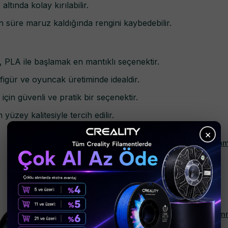
ltında kolay kırılabilir.
 süre maruz kaldığında rengini kaybedebilir.
z, PLA ile başlamak en mantıklı seçenektir.
 figür ve oyuncak üretiminde idealdir.
çin güvenli ve pratik bir seçenektir.
yüzey kalitesiyle tercih edilir.
×
Beta PLA High-Speed Filament 1000g 1.75m
₺ 699.00
Flashforge PLA Multicolor Filament 1KG 1.75
₺ 1190.00