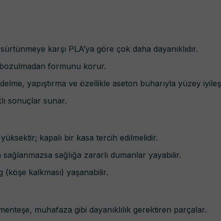
ürtünmeye karşı PLA’ya göre çok daha dayanıklıdır.
ar bozulmadan formunu korur.
me, yapıştırma ve özellikle aseton buharıyla yüzey iyileşti
ı sonuçlar sunar.
ksektir; kapalı bir kasa tercih edilmelidir.
sağlanmazsa sağlığa zararlı dumanlar yayabilir.
 (köşe kalkması) yaşanabilir.
i, menteşe, muhafaza gibi dayanıklılık gerektiren parçalar.