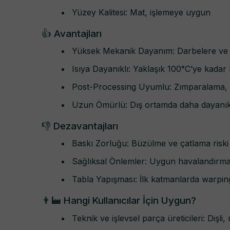
Yüzey Kalitesi: Mat, işlemeye uygun
👍 Avantajları
Yüksek Mekanik Dayanım: Darbelere ve s
Isıya Dayanıklı: Yaklaşık 100°C’ye kad
Post-Processing Uyumlu: Zımparalama, del
Uzun Ömürlü: Dış ortamda daha dayanıkl
👎 Dezavantajları
Baskı Zorluğu: Büzülme ve çatlama riski yü
Sağlıksal Önlemler: Uygun havalandırma 
Tabla Yapışması: İlk katmanlarda warping
👨‍🏭 Hangi Kullanıcılar İçin Uygun?
Teknik ve işlevsel parça üreticileri: Dişl