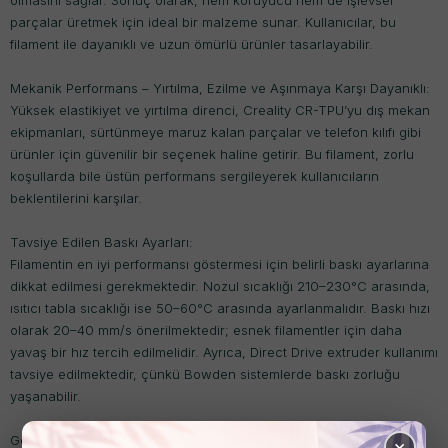
olmasını sağlar. Sonuç olarak, hem koruyucu hem de işlevsel
parçalar üretmek için ideal bir malzeme sunar. Kullanıcılar, bu
filament ile dayanıklı ve uzun ömürlü ürünler tasarlayabilir.
Mekanik Performans – Yırtılma, Ezilme ve Aşınmaya Karşı Dayanıklı:
Yüksek elastikiyet ve yırtılma direnci, Creality CR-TPU’yu dış mekan
ekipmanları, sürtünmeye maruz kalan parçalar ve telefon kılıfı gibi
ürünler için güvenilir bir seçenek haline getirir. Bu filament, zorlu
koşullarda bile üstün performans sergileyerek kullanıcıların
beklentilerini karşılar.
Tavsiye Edilen Baskı Ayarları:
Filamentin en iyi performansı göstermesi için belirli baskı ayarlarına
dikkat edilmesi gerekmektedir. Nozul sıcaklığı 210–230°C arasında,
ısıtıcı tabla sıcaklığı ise 50–60°C arasında ayarlanmalıdır. Baskı hızı
olarak 20–40 mm/s önerilmektedir; esnek filamentler için daha
yavaş bir hız tercih edilmelidir. Ayrıca, Direct Drive extruder kullanımı
tavsiye edilmektedir, çünkü Bowden sistemlerde baskı zorluğu
yaşanabilir.
Geniş Uyumluluk:
×