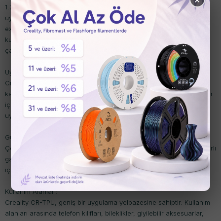
1.75 mm çapındaki filament, TPU destekleyen FDM 3D yazıcılarla
uyumludur. En iyi sonuçlar için esnek filament baskısına uygun bir
extruder sistemi kullanılması önerilmektedir. Bu geniş uyumluluk,
kullanıcıların mevcut ekipmanları ile sorunsuz bir şekilde
çalışabilmelerini sağlar.
Uygulama Esnekliği + Endüstriyel Dayanıklılık:
Creality CR-TPU, sürtünmeye, yağlara, darbelere ve bükülmelere
karşı dayanıklılığı ile hem hobi projeleri hem de endüstriyel parçalar
için mükemmel bir seçimdir. Kullanıcılar, bu filament ile çeşitli
uygulama alanlarında güvenilir ve dayanıklı ürünler üretebilirler.
Güvenli ve Düşük Koku Yayılımı:
Çevre dostu formülasyonu sayesinde, Creality CR-TPU düşük zararlı
gaz salınımı ile çalışmak için uygundur. Kapalı alanlarda kullanım
için ideal bir seçenek sunarak, kullanıcıların sağlığını korur.
Kullanım Alanları:
Creality CR-TPU, geniş bir uygulama yelpazesine sahiptir. Kullanım
alanları arasında telefon kılıfları, bileklikler, giyilebilir aksesuarlar,