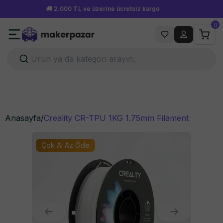
Hafta içi 15.00'a kadar verilen siparişler aynı gün kargoda!
0
Anasayfa
/
Creality CR-TPU 1KG 1.75mm Filament
Çok Al Az Öde