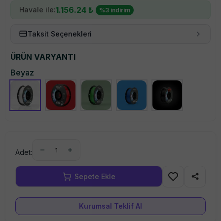
1.156.24
₺
Havale ile:
%
3
indirim
Taksit Seçenekleri
ÜRÜN VARYANTI
Beyaz
1
Adet:
Kurumsal Teklif Al