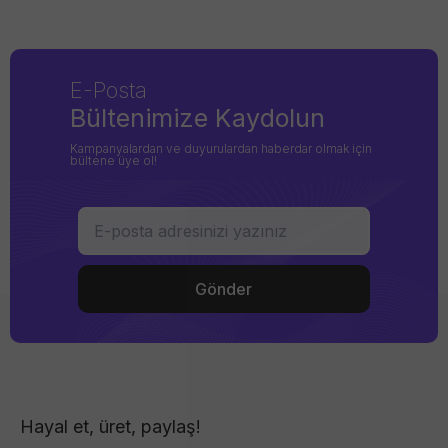
E-Posta
Bültenimize Kaydolun
Kampanyalardan ve duyurulardan haberdar olmak için
bültene üye ol!
Hayal et, üret, paylaş!