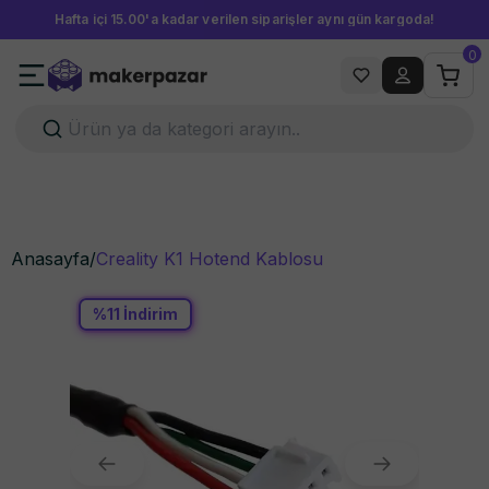
Hafta içi 15.00'a kadar verilen siparişler aynı gün kargoda!
0
Anasayfa
/
Creality K1 Hotend Kablosu
%
11
İndirim