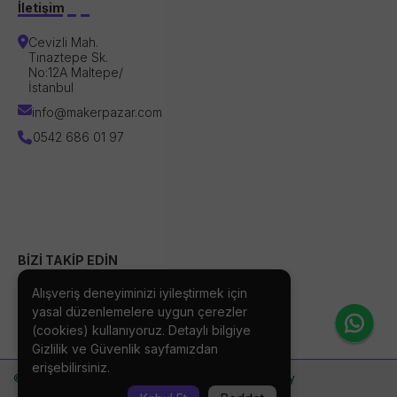
İletişim
Cevizli Mah.
Tınaztepe Sk.
No:12A Maltepe/
İstanbul
info@makerpazar.com
0542 686 01 97
BİZİ TAKİP EDİN
Alışveriş deneyiminizi iyileştirmek için
yasal düzenlemelere uygun çerezler
(cookies) kullanıyoruz. Detaylı bilgiye
Gizlilik ve Güvenlik
sayfamızdan
erişebilirsiniz.
©2026 Makerpazar | Designed by Bixcod Technology