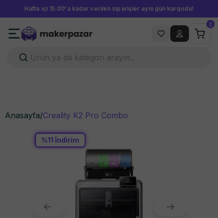
Hafta içi 15.00'a kadar verilen siparişler aynı gün kargoda!
0
Anasayfa
/
Creality K2 Pro Combo
%
11
İndirim