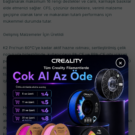
bağlanarak maksimum 16 rengi destekler ve canlı, karmaşık baskılar
elde etmenizi sağlar. CFS, çözünür desteklere, verimli malzeme
geçişine olanak tanır ve makaraları tutarlı performans için
mükemmel durumda tutar.
Gelişmiş Malzemeler İçin Üretildi
K2 Pro'nun 60°C'ye kadar aktif hazne ısıtması, sertleştirilmiş çelik
nozuluyla birleştiğinde, kullanıcıların PA-CF ve PPA-CF gibi yüksek
performanslı mühendislik malzemeleriyle baskı yapmasını sağlar. 40
×
mm³/s ekstrüzyon kapasitesi, aşındırıcı veya yüksek akışlı
filamentlerde bile hızlı ve güvenilir sonuçlar sağlayarak güçlü
işlevsel parçalar için idealdir.
Yapay Zeka Desteğiyle Daha Akıllı Baskı
Hem hazneye monte edilmiş bir yapay zeka kamerası hem de
nozullu bir yapay zeka kamerasıyla donatılmış olan K2 Pro Combo,
akıllı izlemeyi yeni bir seviyeye taşıyor. Spagetti algılamadan akış hızı
ayarlamasına ve tıkanıklık uyarılarına kadar bu yapay zeka işlevleri,
karmaşık ve sürekli baskı işleri için daha yüksek bir başarı oranı