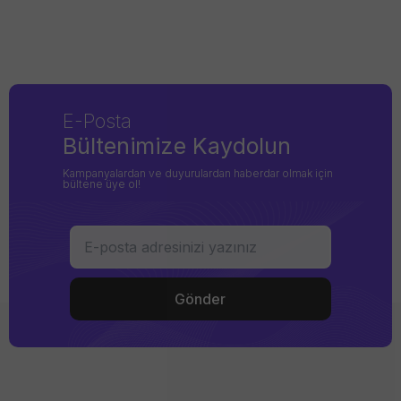
E-Posta
Bültenimize Kaydolun
Kampanyalardan ve duyurulardan haberdar olmak için
bültene üye ol!