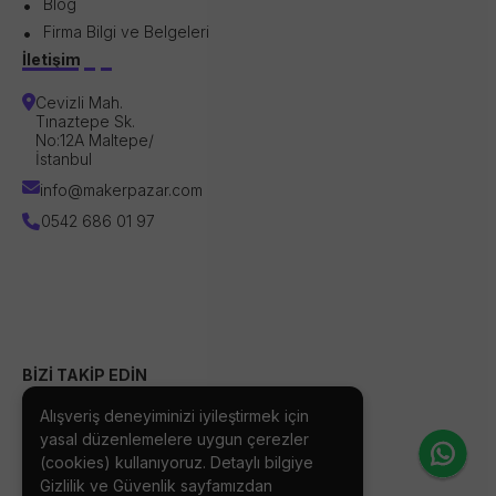
Blog
Firma Bilgi ve Belgeleri
İletişim
Cevizli Mah.
Tınaztepe Sk.
No:12A Maltepe/
İstanbul
info@makerpazar.com
0542 686 01 97
BİZİ TAKİP EDİN
Alışveriş deneyiminizi iyileştirmek için
yasal düzenlemelere uygun çerezler
(cookies) kullanıyoruz. Detaylı bilgiye
Gizlilik ve Güvenlik
sayfamızdan