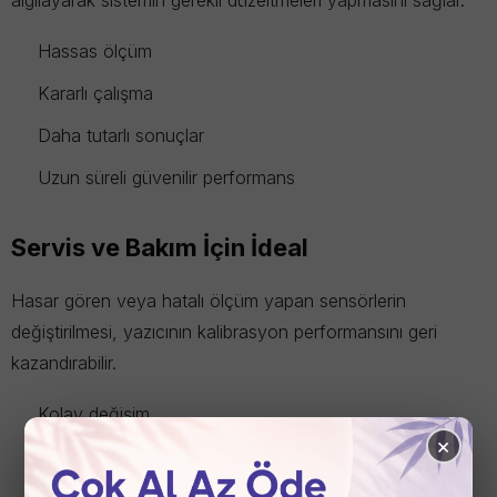
algılayarak sistemin gerekli düzeltmeleri yapmasını sağlar.
Hassas ölçüm
Kararlı çalışma
Daha tutarlı sonuçlar
Uzun süreli güvenilir performans
Servis ve Bakım İçin İdeal
Hasar gören veya hatalı ölçüm yapan sensörlerin
değiştirilmesi, yazıcının kalibrasyon performansını geri
kazandırabilir.
Kolay değişim
×
Hızlı servis işlemi