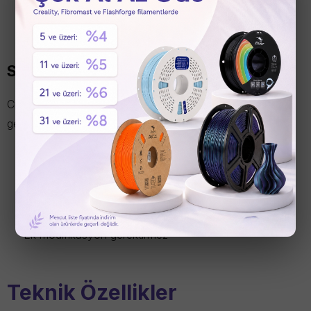
Orijinal uyumluluk
Daha düşük duruş süresi
SPARKX i7 ile Tam Uyumluluk
Creality tarafından SPARKX i7 platformu için özel olarak
geliştirilmiştir.
Doğrudan montaj
OEM kalite standardı
Orijinal bağlantılar
Ek modifikasyon gerektirmez
Teknik Özellikler