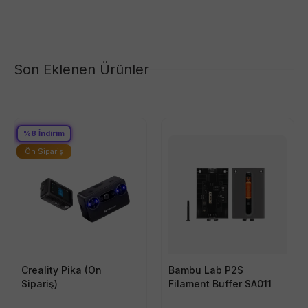
Son Eklenen Ürünler
%
8
İndirim
Ön Sipariş
Creality Pika (Ön
Bambu Lab P2S
Sipariş)
Filament Buffer SA011