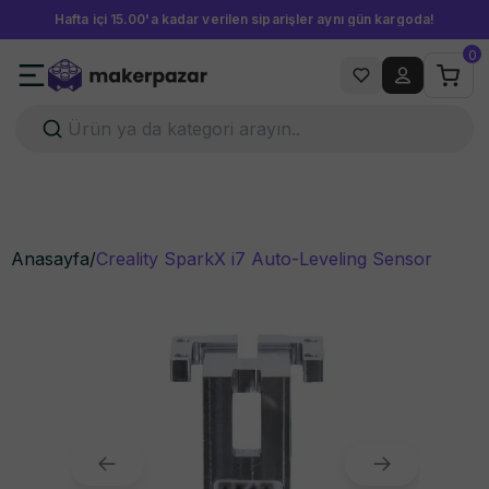
Hafta içi 15.00'a kadar verilen siparişler aynı gün kargoda!
0
Anasayfa
/
Creality SparkX i7 Auto-Leveling Sensor