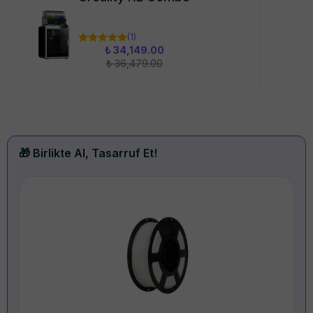
(
1
)
₺ 34,149.00
₺ 36,479.00
🎁 Birlikte Al, Tasarruf Et!