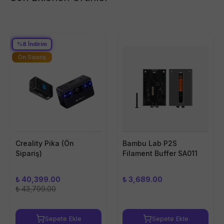
%
8
İndirim
Ön Sipariş
Creality Pika (Ön
Bambu Lab P2S
Sipariş)
Filament Buffer SA011
₺ 40,399.00
₺ 3,689.00
₺ 43,799.00
Sepete Ekle
Sepete Ekle