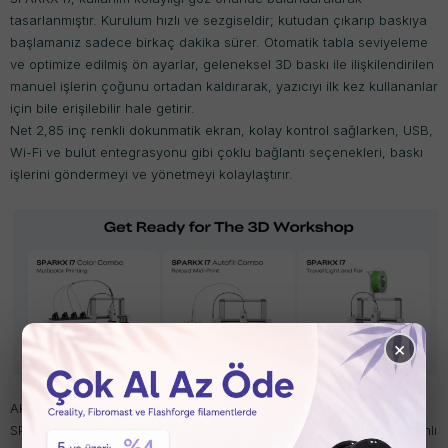
tasarlanmıştır. Kurulum hızlı ve sezgiseldir; kutudan çıkarıp baskıya
başlamanız sadece birkaç dakika sürer. Otomatik tabla seviyeleme
ve optimize edilmiş ön ayarlar, geleneksel 3D baskı ile ilişkilendirilen
manuel işlerin çoğunu ortadan kaldırarak, yazıcıyı ilk kez kullananlar
için bile erişilebilir hale getirir.
Net 2,85 inç renkli dokunmatik ekran, kolay kontrol sağlarken, USB,
Wi-Fi ve bulut entegrasyonu gibi çoklu bağlantı seçenekleri, baskı
işlerini göndermeyi ve yönetmeyi kolaylaştırır.
×
Akıllı Otomasyon ve İzleme
SPARKX i7'nin en önemli özelliklerinden biri, baskıları gerçek zamanlı