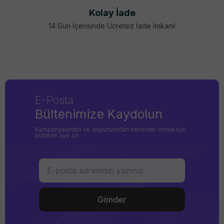
Kolay İade
14 Gün İçerisinde Ücretsiz İade İmkanı!
E-Posta
Bültenimize Kaydolun
Kampanyalardan ve duyurulardan haberdar olmak için
bültene üye ol!