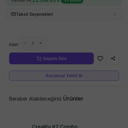
23.356.63
₺
Havale ile:
%
3
indirim
Taksit Seçenekleri
1
Adet:
%
6
İndirim
Kurumsal Teklif Al
Ürünler
Beraber Alabileceğiniz
Creality K2 Combo