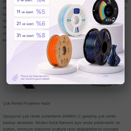
olarak sürekli izleyen dahili yapay zeka kamerasıdır. Sistem, filament
dolaşması veya baskı hataları gibi yaygın sorunları tespit edebilir ve
kullanıcıyı uyarabilir veya işlemi duraklatabilir; bu da malzeme
israfını ve başarısız baskıları azaltmaya yardımcı olur.
Akıllı kalibrasyon özellikleri ve sıcak uç ve filament kesici dahil
olmak üzere kolayca değiştirilebilen bileşenler, güvenilir
performansa ve basitleştirilmiş bakıma katkıda bulunur.
Çok Renkli Projelere Hazır
Opsiyonel çok renkli sistemlerle SPARKX i7, gelişmiş çok renkli
baskıyı destekler. Birden fazla filament aynı anda yüklenebilir ve
sistem, minimum malzeme israfıyla renk değişikliklerini otomatik