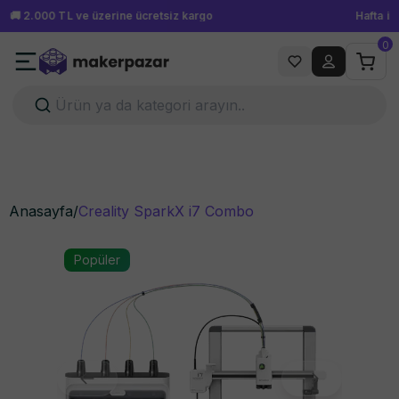
Hafta içi 15.00'a kadar verilen siparişler aynı gün kargoda!
0
Anasayfa
/
Creality SparkX i7 Combo
Popüler