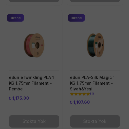
Tükendi
Tükendi
eSun eTwinkling PLA 1
eSun PLA-Silk Magic 1
KG 1.75mm Filament -
KG 1.75mm Filament -
Pembe
Siyah&Yeşil
(
1
)
₺ 1,175.00
₺ 1,187.60
Stokta Yok
Stokta Yok