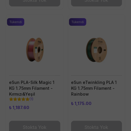
Stokta Yok
Stokta Yok
Tükendi
Tükendi
eSun PLA-Silk Magic 1
eSun eTwinkling PLA 1
KG 1.75mm Filament -
KG 1.75mm Filament -
Kırmızı&Yeşil
Rainbow
(
1
)
₺ 1,175.00
₺ 1,187.60
Stokta Yok
Stokta Yok