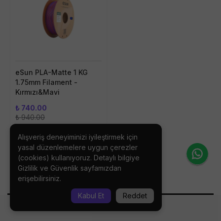
eSun PLA-Matte 1 KG
1.75mm Filament -
Kırmızı&Mavi
₺ 740.00
₺ 940.00
Alışveriş deneyiminizi iyileştirmek için
Stokta Yok
yasal düzenlemelere uygun çerezler
(cookies) kullanıyoruz. Detaylı bilgiye
Gizlilik ve Güvenlik
sayfamızdan
erişebilirsiniz.
1
Kabul Et
Reddet