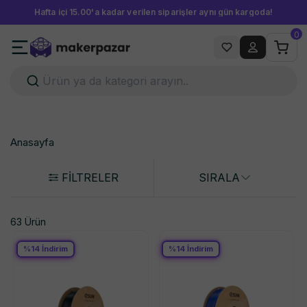
Hafta içi 15.00'a kadar verilen siparişler aynı gün kargoda!
0
Anasayfa
FİLTRELER
SIRALA
63 Ürün
%
14
İndirim
%
14
İndirim