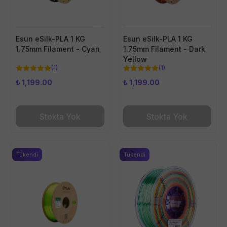
Esun eSilk-PLA 1 KG
Esun eSilk-PLA 1 KG
1.75mm Filament - Cyan
1.75mm Filament - Dark
Yellow
(
1
)
(
1
)
₺ 1,199.00
₺ 1,199.00
Stokta Yok
Stokta Yok
Tükendi
Tükendi