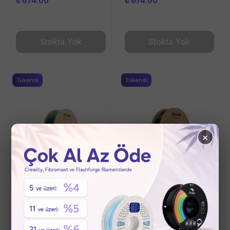
₺ 674.00
₺ 674.00
Stokta Yok
Stokta Yok
Tükendi
Tükendi
×
eSun PLA+ 1 KG 1.75mm
eSun PLA+ 1 KG 1.75mm
Filament - Pine Green
Filament - Siyah
₺ 674.00
₺ 674.00