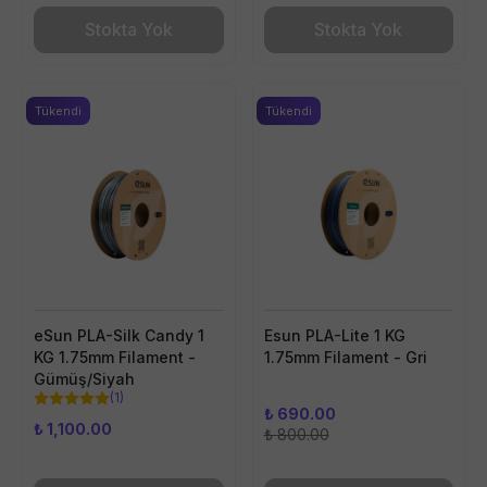
Stokta Yok
Stokta Yok
Tükendi
Tükendi
eSun PLA-Silk Candy 1
Esun PLA-Lite 1 KG
KG 1.75mm Filament -
1.75mm Filament - Gri
Gümüş/Siyah
(
1
)
₺ 690.00
₺ 1,100.00
₺ 800.00