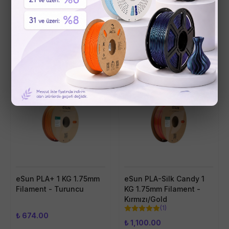
Stokta Yok
Stokta Yok
Tükendi
Tükendi
eSun PLA+ 1 KG 1.75mm
eSun PLA-Silk Candy 1
Filament - Turuncu
KG 1.75mm Filament -
Kırmızı/Gold
(
1
)
₺ 674.00
₺ 1,100.00