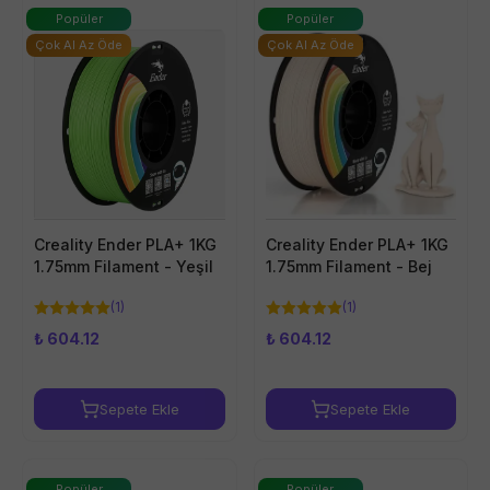
Popüler
Popüler
Çok Al Az Öde
Çok Al Az Öde
Creality Ender PLA+ 1KG
Creality Ender PLA+ 1KG
1.75mm Filament - Yeşil
1.75mm Filament - Bej
(
1
)
(
1
)
₺ 604.12
₺ 604.12
Sepete Ekle
Sepete Ekle
Popüler
Popüler