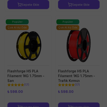
Sepete Ekle
Sepete Ekle
Popüler
Popüler
Çok Al Az Öde
Çok Al Az Öde
Flashforge HS PLA
Flashforge HS PLA
Filament 1KG 1.75mm -
Filament 1KG 1.75mm -
Sarı
Trafik Kırmızı
(
17
)
(
17
)
₺ 598.00
₺ 598.00