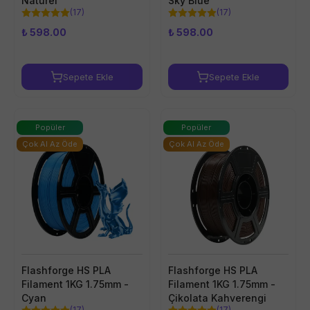
Naturel
Sky Blue
(
17
)
(
17
)
₺ 598.00
₺ 598.00
Sepete Ekle
Sepete Ekle
Popüler
Popüler
Çok Al Az Öde
Çok Al Az Öde
Flashforge HS PLA
Flashforge HS PLA
Filament 1KG 1.75mm -
Filament 1KG 1.75mm -
Cyan
Çikolata Kahverengi
(
17
)
(
17
)