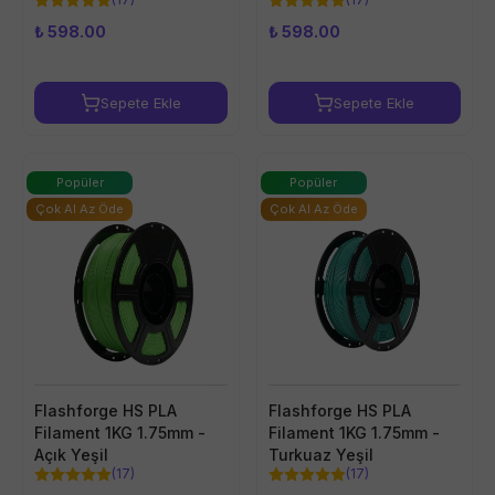
₺ 598.00
₺ 598.00
Sepete Ekle
Sepete Ekle
Popüler
Popüler
Çok Al Az Öde
Çok Al Az Öde
Flashforge HS PLA
Flashforge HS PLA
Filament 1KG 1.75mm -
Filament 1KG 1.75mm -
Açık Yeşil
Turkuaz Yeşil
(
17
)
(
17
)