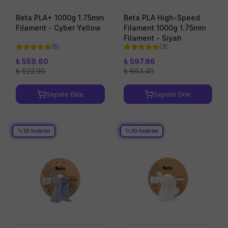
Beta PLA+ 1000g 1.75mm
Beta PLA High-Speed
Filament - Cyber Yellow
Filament 1000g 1.75mm
Filament - Siyah
(
5
)
(
3
)
₺ 559.60
₺ 597.96
₺ 622.90
₺ 664.40
Sepete Ekle
Sepete Ekle
%
10
İndirim
%
10
İndirim