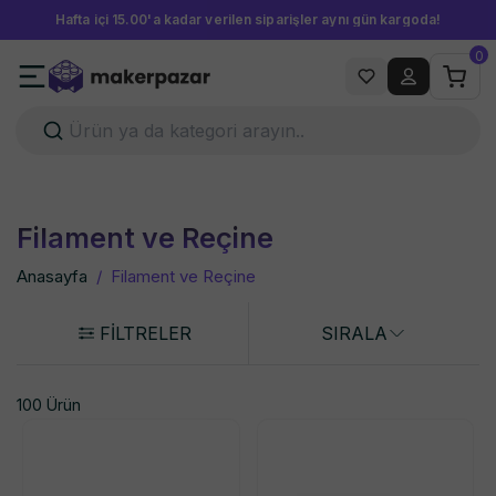
30.000 TL ve Üzeri Alışverişlerde Peşin Fiyatına 3 Taksit!
0
Filament ve Reçine
Anasayfa
/
Filament ve Reçine
FİLTRELER
SIRALA
100 Ürün