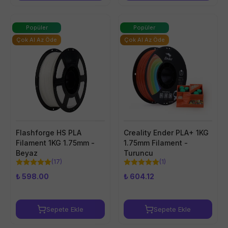
Popüler
Popüler
Çok Al Az Öde
Çok Al Az Öde
Flashforge HS PLA
Creality Ender PLA+ 1KG
Filament 1KG 1.75mm -
1.75mm Filament -
Beyaz
Turuncu
(
17
)
(
1
)
₺ 598.00
₺ 604.12
Sepete Ekle
Sepete Ekle