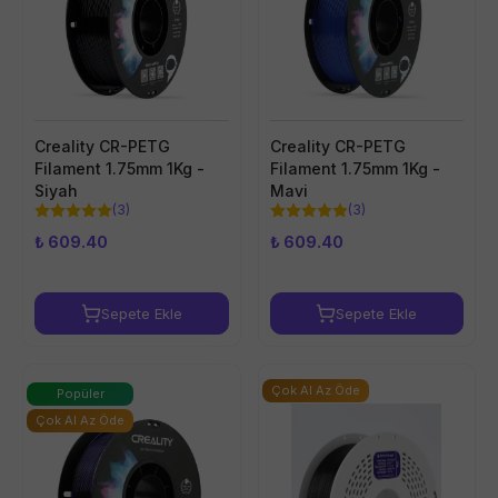
Creality CR-PETG
Creality CR-PETG
Filament 1.75mm 1Kg -
Filament 1.75mm 1Kg -
Siyah
Mavi
(
3
)
(
3
)
₺ 609.40
₺ 609.40
Sepete Ekle
Sepete Ekle
Çok Al Az Öde
Popüler
Çok Al Az Öde