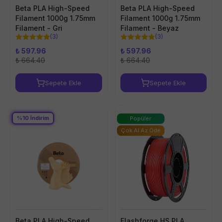
Beta PLA High-Speed
Beta PLA High-Speed
Filament 1000g 1.75mm
Filament 1000g 1.75mm
Filament - Gri
Filament - Beyaz
(
3
)
(
3
)
₺ 597.96
₺ 597.96
₺ 664.40
₺ 664.40
Sepete Ekle
Sepete Ekle
%
10
İndirim
Popüler
Çok Al Az Öde
Beta PLA High-Speed
Flashforge HS PLA