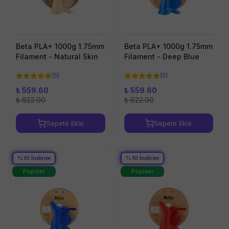
Beta PLA+ 1000g 1.75mm
Beta PLA+ 1000g 1.75mm
Filament - Natural Skin
Filament - Deep Blue
(
5
)
(
5
)
₺ 559.60
₺ 559.60
₺ 622.90
₺ 622.90
Sepete Ekle
Sepete Ekle
%
10
İndirim
%
10
İndirim
Popüler
Popüler