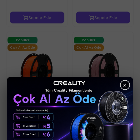
Sepete Ekle
Sepete Ekle
Popüler
Popüler
Çok Al Az Öde
Çok Al Az Öde
×
Flashforge HS PLA
Flashforge HS PLA
Filament 1KG 1.75mm -
Filament 1KG 1.75mm -
Turuncu
Açık Pembe
(
17
)
(
17
)
₺ 598.00
₺ 598.00