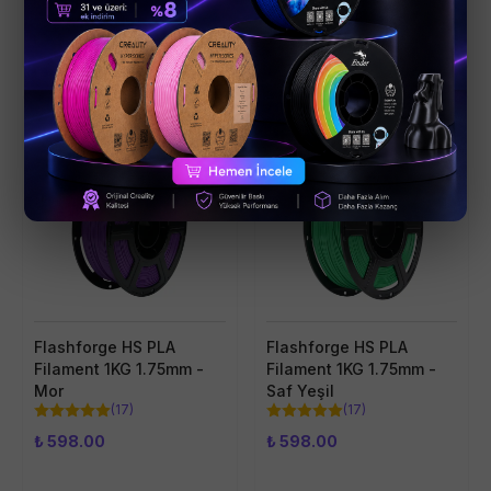
Sepete Ekle
Sepete Ekle
Popüler
Popüler
Çok Al Az Öde
Çok Al Az Öde
Flashforge HS PLA
Flashforge HS PLA
Filament 1KG 1.75mm -
Filament 1KG 1.75mm -
Mor
Saf Yeşil
(
17
)
(
17
)
₺ 598.00
₺ 598.00