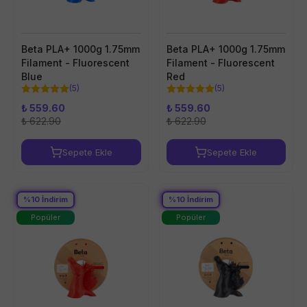
Beta PLA+ 1000g 1.75mm
Beta PLA+ 1000g 1.75mm
Filament - Fluorescent
Filament - Fluorescent
Blue
Red
(
5
)
(
5
)
₺ 559.60
₺ 559.60
₺ 622.90
₺ 622.90
Sepete Ekle
Sepete Ekle
%
10
İndirim
%
10
İndirim
Popüler
Popüler