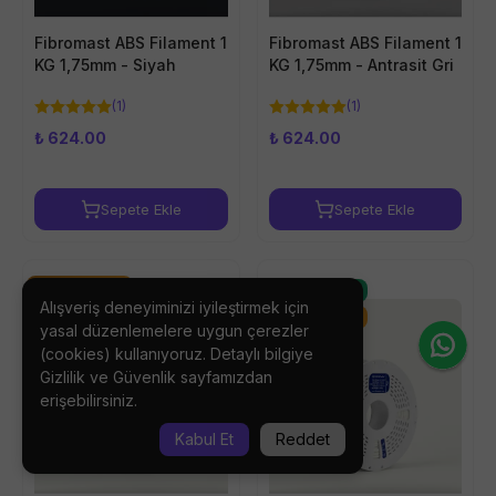
Fibromast ABS Filament 1
Fibromast ABS Filament 1
KG 1,75mm - Siyah
KG 1,75mm - Antrasit Gri
(
1
)
(
1
)
₺ 624.00
₺ 624.00
Sepete Ekle
Sepete Ekle
Çok Al Az Öde
Popüler
Alışveriş deneyiminizi iyileştirmek için
Çok Al Az Öde
yasal düzenlemelere uygun çerezler
(cookies) kullanıyoruz. Detaylı bilgiye
Gizlilik ve Güvenlik
sayfamızdan
erişebilirsiniz.
Kabul Et
Reddet