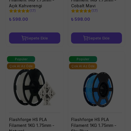
Açık Kahverengi
Cobalt Mavi
(
17
)
(
17
)
₺ 598.00
₺ 598.00
Sepete Ekle
Sepete Ekle
Popüler
Popüler
Çok Al Az Öde
Çok Al Az Öde
Flashforge HS PLA
Flashforge HS PLA
Filament 1KG 1.75mm -
Filament 1KG 1.75mm -