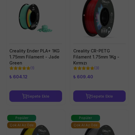
Creality Ender PLA+ 1KG
Creality CR-PETG
1.75mm Filament - Jade
Filament 1.75mm 1Kg -
Green
Kırmızı
(
1
)
(
3
)
₺ 604.12
₺ 609.40
Sepete Ekle
Sepete Ekle
Popüler
Popüler
Çok Al Az Öde
Çok Al Az Öde