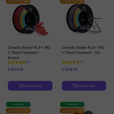
Çok Al Az Öde
Çok Al Az Öde
Creality Ender PLA+ 1KG
Creality Ender PLA+ 1KG
1.75mm Filament -
1.75mm Filament - Gri
Kırmızı
(
1
)
(
1
)
₺ 604.12
₺ 604.12
Sepete Ekle
Sepete Ekle
Popüler
Popüler
Çok Al Az Öde
Çok Al Az Öde