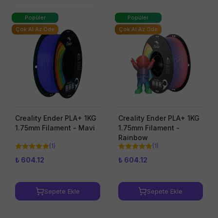
Popüler
Popüler
Çok Al Az Öde
Çok Al Az Öde
Creality Ender PLA+ 1KG
Creality Ender PLA+ 1KG
1.75mm Filament - Mavi
1.75mm Filament -
Rainbow
(
1
)
(
1
)
₺ 604.12
₺ 604.12
Sepete Ekle
Sepete Ekle