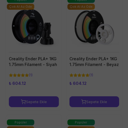
Çok Al Az Öde
Çok Al Az Öde
Creality Ender PLA+ 1KG
Creality Ender PLA+ 1KG
1.75mm Filament - Siyah
1.75mm Filament - Beyaz
(
1
)
(
1
)
₺ 604.12
₺ 604.12
Sepete Ekle
Sepete Ekle
Popüler
Popüler