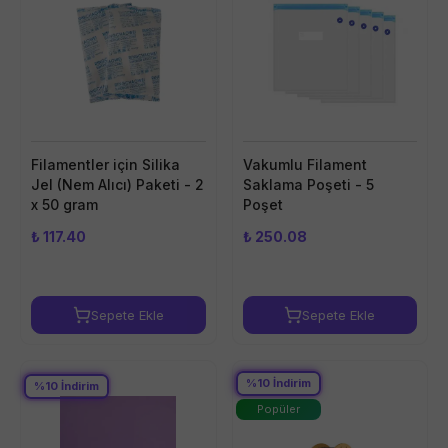
Filamentler için Silika
Vakumlu Filament
Jel (Nem Alıcı) Paketi - 2
Saklama Poşeti - 5
x 50 gram
Poşet
₺ 117.40
₺ 250.08
Sepete Ekle
Sepete Ekle
%
10
İndirim
%
10
İndirim
Popüler