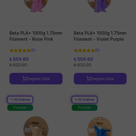
Beta PLA+ 1000g 1.75mm
Beta PLA+ 1000g 1.75mm
Filament - Rose Pink
Filament - Violet Purple
(
5
)
(
5
)
₺ 559.60
₺ 559.60
₺ 622.90
₺ 622.90
Sepete Ekle
Sepete Ekle
%
10
İndirim
%
10
İndirim
Popüler
Popüler