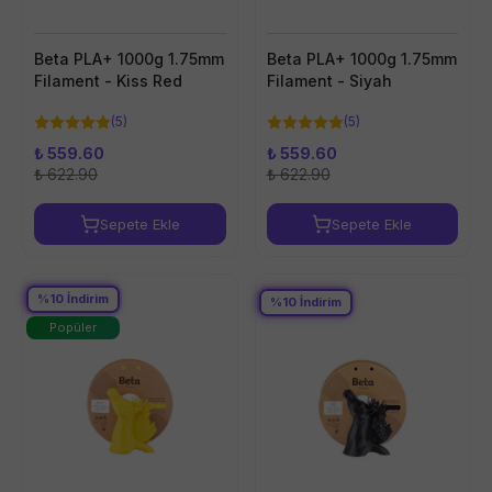
Beta PLA+ 1000g 1.75mm
Beta PLA+ 1000g 1.75mm
Filament - Kiss Red
Filament - Siyah
(
5
)
(
5
)
₺ 559.60
₺ 559.60
₺ 622.90
₺ 622.90
Sepete Ekle
Sepete Ekle
%
10
İndirim
%
10
İndirim
Popüler