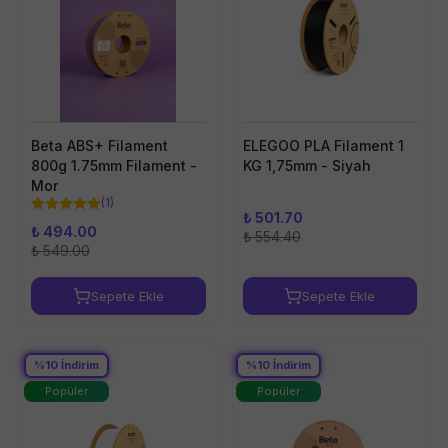
Beta ABS+ Filament
ELEGOO PLA Filament 1
800g 1.75mm Filament -
KG 1,75mm - Siyah
Mor
(
1
)
₺ 501.70
₺ 494.00
₺ 554.40
₺ 549.00
Sepete Ekle
Sepete Ekle
%
10
İndirim
%
10
İndirim
Popüler
Popüler