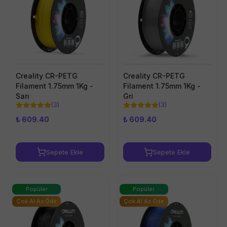
Creality CR-PETG
Creality CR-PETG
Filament 1.75mm 1Kg -
Filament 1.75mm 1Kg -
Sarı
Gri
(
3
)
(
3
)
₺ 609.40
₺ 609.40
Sepete Ekle
Sepete Ekle
Popüler
Popüler
Çok Al Az Öde
Çok Al Az Öde