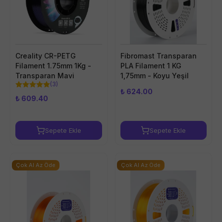
Creality CR-PETG
Fibromast Transparan
Filament 1.75mm 1Kg -
PLA Filament 1 KG
Transparan Mavi
1,75mm - Koyu Yeşil
(
3
)
₺ 624.00
₺ 609.40
Sepete Ekle
Sepete Ekle
Çok Al Az Öde
Çok Al Az Öde