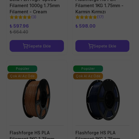
Filament 1000g 1.75mm
Filament 1KG 1.75mm -
Filament - Cream
Karmin Kırmızı
(
3
)
(
17
)
₺ 597.96
₺ 598.00
₺ 664.40
Sepete Ekle
Sepete Ekle
Popüler
Popüler
Çok Al Az Öde
Çok Al Az Öde
Flashforge HS PLA
Flashforge HS PLA
Filament 1KG 1.75mm -
Filament 1KG 1.75mm -