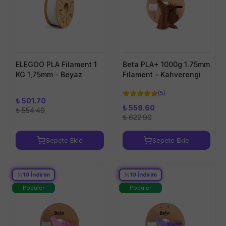
ELEGOO PLA Filament 1
Beta PLA+ 1000g 1.75mm
KG 1,75mm - Beyaz
Filament - Kahverengi
(
5
)
₺ 501.70
₺ 559.60
₺ 554.40
₺ 622.90
Sepete Ekle
Sepete Ekle
%
10
İndirim
%
10
İndirim
Popüler
Popüler