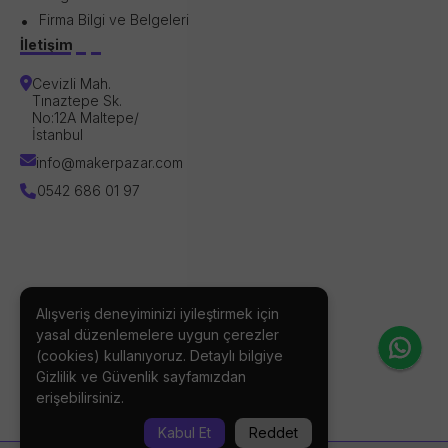
Firma Bilgi ve Belgeleri
İletişim
Cevizli Mah.
Tınaztepe Sk.
No:12A Maltepe/
İstanbul
info@makerpazar.com
0542 686 01 97
Alışveriş deneyiminizi iyileştirmek için
BİZİ TAKİP EDİN
yasal düzenlemelere uygun çerezler
(cookies) kullanıyoruz. Detaylı bilgiye
Gizlilik ve Güvenlik
sayfamızdan
erişebilirsiniz.
Kabul Et
Reddet