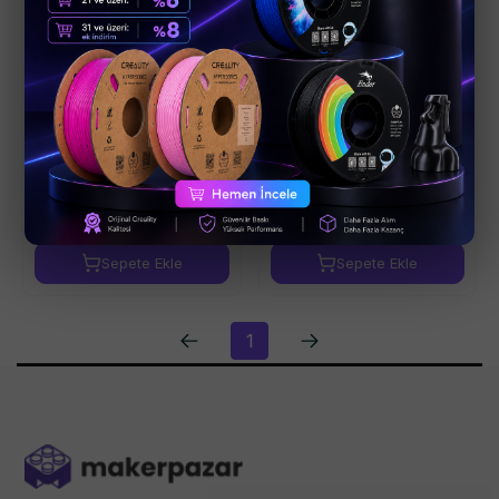
Kandao 120cm
Kandao Lens Koruyucu
Görünmez Selfie
(QooCam 3 Serisi İçin)
Çubuğu
₺ 1,999.00
₺ 1,499.00
Sepete Ekle
Sepete Ekle
1