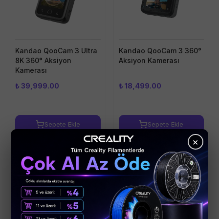
Kandao QooCam 3 Ultra
Kandao QooCam 3 360°
8K 360° Aksiyon
Aksiyon Kamerası
Kamerası
₺ 39,999.00
₺ 18,499.00
Sepete Ekle
Sepete Ekle
×