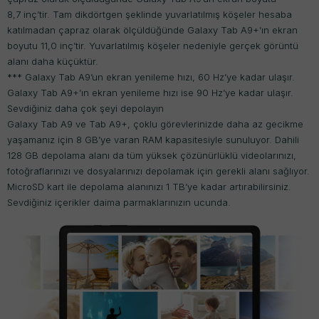
8,7 inç’tir. Tam dikdörtgen şeklinde yuvarlatılmış köşeler hesaba
katılmadan çapraz olarak ölçüldüğünde Galaxy Tab A9+’ın ekran
boyutu 11,0 inç’tir. Yuvarlatılmış köşeler nedeniyle gerçek görüntü
alanı daha küçüktür.
*** Galaxy Tab A9’un ekran yenileme hızı, 60 Hz’ye kadar ulaşır.
Galaxy Tab A9+’ın ekran yenileme hızı ise 90 Hz’ye kadar ulaşır.
Sevdiğiniz daha çok şeyi depolayın
Galaxy Tab A9 ve Tab A9+, çoklu görevlerinizde daha az gecikme
yaşamanız için 8 GB’ye varan RAM kapasitesiyle sunuluyor. Dahili
128 GB depolama alanı da tüm yüksek çözünürlüklü videolarınızı,
fotoğraflarınızı ve dosyalarınızı depolamak için gerekli alanı sağlıyor.
MicroSD kart ile depolama alanınızı 1 TB’ye kadar artırabilirsiniz.
Sevdiğiniz içerikler daima parmaklarınızın ucunda.