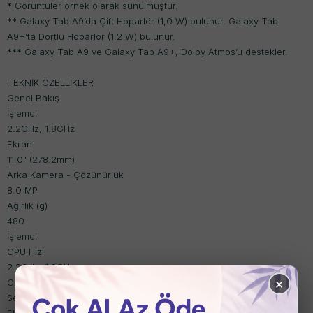
* Görüntüler örnek olarak sunulmuştur.
** Galaxy Tab A9’da Çift Hoparlör (1,0 W) bulunur. Galaxy Tab
A9+’ta Dörtlü Hoparlör (1,2 W) bulunur.
*** Galaxy Tab A9 ve Galaxy Tab A9+, Dolby Atmos’u destekler.
TEKNİK ÖZELLİKLER
Genel Bakış
İşlemci
2.2GHz, 1.8GHz
Ekran
11.0" (278.2mm)
Arka Kamera - Çözünürlük
8.0 MP
Ağırlık (g)
480
İşlemci
CPU Hızı
2.2GHz, 1.8GHz
×
CPU Tipi
Sekiz Çekirdek