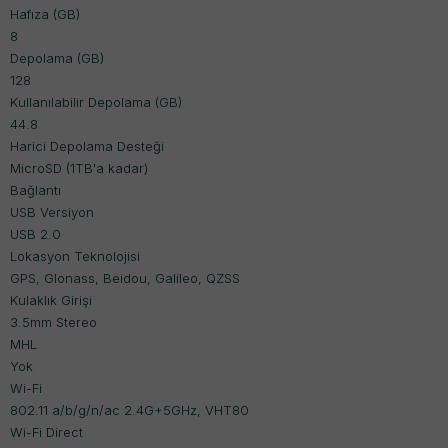
Hafıza (GB)
8
Depolama (GB)
128
Kullanılabilir Depolama (GB)
44.8
Harici Depolama Desteği
MicroSD (1TB'a kadar)
Bağlantı
USB Versiyon
USB 2.0
Lokasyon Teknolojisi
GPS, Glonass, Beidou, Galileo, QZSS
Kulaklık Girişi
3.5mm Stereo
MHL
Yok
Wi-Fi
802.11 a/b/g/n/ac 2.4G+5GHz, VHT80
Wi-Fi Direct