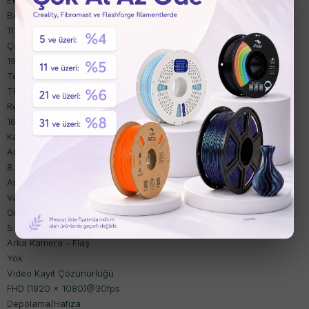
Ekran
Boyut (Ana Ekran)
11.0" (278.2mm)
Çözünürlük (Ana Ekran)
1920 x 1200 (WUXGA)
Teknoloji (Ana Ekran)
TFT
Renk Derinliği (Ana Ekran)
16M
Kamera
Arka Kamera - Çözünürlük
8.0 MP
Arka Kamera - Otomatik Odaklama
Var
Ön Kamera - Çözünürlük
5.0 MP
Arka Kamera - Flaş
Yok
Video Kayıt Çözünürlüğü
FHD (1920 x 1080)@30fps
Depolama/Hafıza