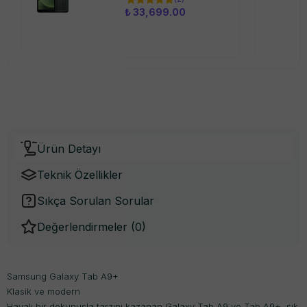
₺ 33,699.00
Ürün Detayı
Teknik Özellikler
Sıkça Sorulan Sorular
Değerlendirmeler (
0
)
Samsung Galaxy Tab A9+
Klasik ve modern
Havalı bir dokunuşla tarzını kazanan Galaxy Tab A9 ve Tab A9+, şık