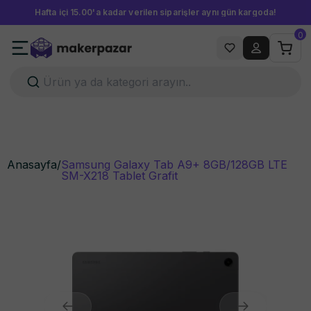
Hafta içi 15.00'a kadar verilen siparişler aynı gün kargoda!
0
Anasayfa
/
Samsung Galaxy Tab A9+ 8GB/128GB LTE
SM-X218 Tablet Grafit