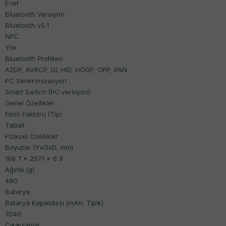
Evet
Bluetooth Versiyon
Bluetooth v5.1
NFC
Yok
Bluetooth Profilleri
A2DP, AVRCP, DI, HID, HOGP, OPP, PAN
PC Senkronizasyon
Smart Switch (PC versiyon)
Genel Özellikler
Form Faktörü (Tip)
Tablet
Fiziksel Özellikler
Boyutlar (YxGxD, mm)
168.7 x 257.1 x 6.9
Ağırlık (g)
480
Batarya
Batarya Kapasitesi (mAh, Tipik)
7040
Çıkarılabilir