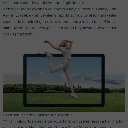
Akıcı hareketler ile geniş ve parlak görüntüler
Geniş ve parlak ekranda eğlencenin keyfini çıkarın. Galaxy Tab
A9+’ın yüksek ekran yenileme hızı, kusursuz ve akıcı hareketler
sayesinde kendinizi görsellere kaptırmanıza imkan tanır. Güneş
altındayken bile en sevdiğiniz içeriklerin büyüleyici dünyasından
uzaklaşmazsınız.
* Görüntüler örnek olarak sunulmuştur.
** Tam dikdörtgen şeklinde yuvarlatılmış köşeler hesaba katılmadan
çapraz olarak ölçüldüğünde Galaxy Tab A9’un ekran boyutu