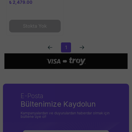
₺ 2,479.00
Stokta Yok
1
E-Posta
Bültenimize Kaydolun
Kampanyalardan ve duyurulardan haberdar olmak için
bültene üye ol!