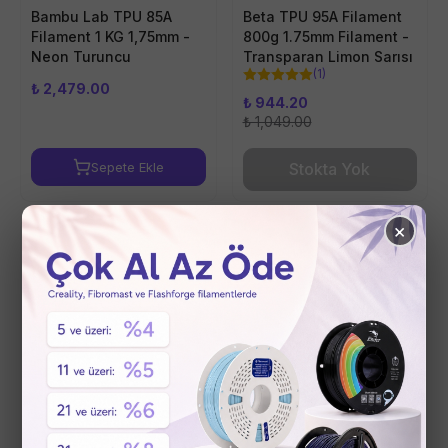
Bambu Lab TPU 85A
Beta TPU 95A Filament
Filament 1 KG 1,75mm -
800g 1.75mm Filament -
Neon Turuncu
Transparan Limon Sarısı
(
1
)
₺ 2,479.00
₺ 944.20
₺ 1,049.00
Sepete Ekle
Stokta Yok
×
Tükendi
Tükendi