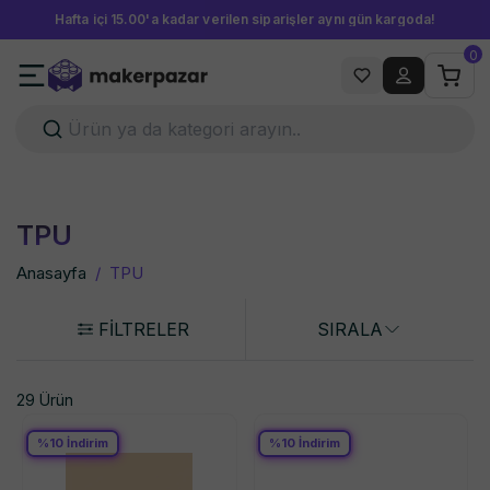
Hafta içi 15.00'a kadar verilen siparişler aynı gün kargoda!
0
TPU
Anasayfa
/
TPU
FİLTRELER
SIRALA
29 Ürün
%
10
İndirim
%
10
İndirim