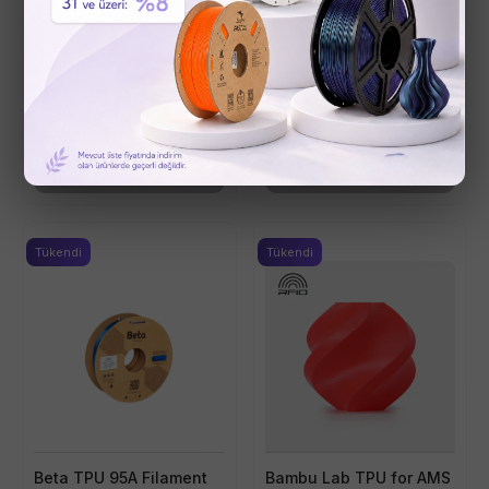
Beta TPU 95A Filament
Beta TPU 95A Filament
800g 1.75mm Filament -
800g 1.75mm Filament -
Transparan Kırmızı
Transparan Yeşil
(
1
)
(
1
)
₺ 944.20
₺ 944.20
₺ 1,049.00
₺ 1,049.00
Stokta Yok
Stokta Yok
Tükendi
Tükendi
Beta TPU 95A Filament
Bambu Lab TPU for AMS