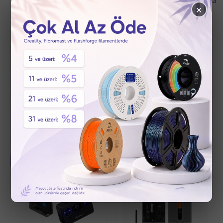
inovasyon teknoloji merkezleri sayesinde, her yıl 400'den fazla
×
yeni ürün geliştirmektedir. Sektöründe 700'den fazla
uluslararası patentin de sahibidir.
•
WORKPRO, Sadece profesyonel değil, aynı zamanda
Rekabetçi Fiyat, Yüksek Kalite ve Geniş Ürün Çeşidiyle Dünya
çapında 100’den fazla ülkede hizmet vermektedir.
Son Eklenen Ürünler
%
8
İndirim
Ön Sipariş