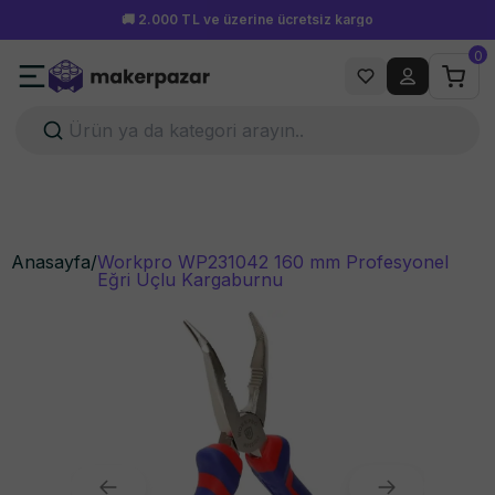
Hafta içi 15.00'a kadar verilen siparişler aynı gün kargoda!
0
Anasayfa
/
Workpro WP231042 160 mm Profesyonel
Eğri Uçlu Kargaburnu