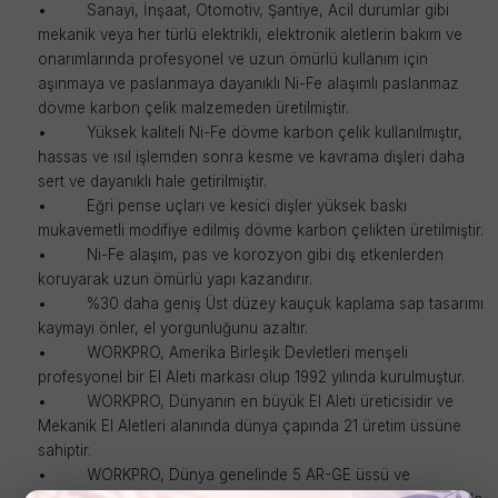
•
Sanayi, İnşaat, Otomotiv, Şantiye, Acil durumlar gibi
mekanik veya her türlü elektrikli, elektronik aletlerin bakım ve
onarımlarında profesyonel ve uzun ömürlü kullanım için
aşınmaya ve paslanmaya dayanıklı Ni-Fe alaşımlı paslanmaz
dövme karbon çelik malzemeden üretilmiştir.
•
Yüksek kaliteli Ni-Fe dövme karbon çelik kullanılmıştır,
hassas ve ısıl işlemden sonra kesme ve kavrama dişleri daha
sert ve dayanıklı hale getirilmiştir.
•
Eğri pense uçları ve kesici dişler yüksek baskı
mukavemetli modifiye edilmiş dövme karbon çelikten üretilmiştir.
•
Ni-Fe alaşım, pas ve korozyon gibi dış etkenlerden
koruyarak uzun ömürlü yapı kazandırır.
•
%30 daha geniş Üst düzey kauçuk kaplama sap tasarımı
kaymayı önler, el yorgunluğunu azaltır.
•
WORKPRO, Amerika Birleşik Devletleri menşeli
profesyonel bir El Aleti markası olup 1992 yılında kurulmuştur.
•
WORKPRO, Dünyanın en büyük El Aleti üreticisidir ve
Mekanik El Aletleri alanında dünya çapında 21 üretim üssüne
sahiptir.
•
WORKPRO, Dünya genelinde 5 AR-GE üssü ve