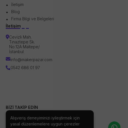
İletişim
Blog
Firma Bilgi ve Belgeleri
İletişim
Cevizli Mah.
Tınaztepe Sk.
No:12A Maltepe/
İstanbul
info@makerpazar.com
0542 686 01 97
BİZİ TAKİP EDİN
Alışveriş deneyiminizi iyileştirmek için
yasal düzenlemelere uygun çerezler