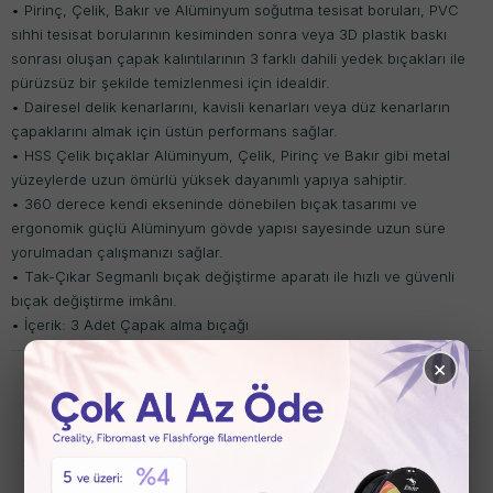
• Pirinç, Çelik, Bakır ve Alüminyum soğutma tesisat boruları, PVC
sıhhi tesisat borularının kesiminden sonra veya 3D plastik baskı
sonrası oluşan çapak kalıntılarının 3 farklı dahili yedek bıçakları ile
pürüzsüz bir şekilde temizlenmesi için idealdir.
• Dairesel delik kenarlarını, kavisli kenarları veya düz kenarların
çapaklarını almak için üstün performans sağlar.
• HSS Çelik bıçaklar Alüminyum, Çelik, Pirinç ve Bakır gibi metal
yüzeylerde uzun ömürlü yüksek dayanımlı yapıya sahiptir.
• 360 derece kendi ekseninde dönebilen bıçak tasarımı ve
ergonomik güçlü Alüminyum gövde yapısı sayesinde uzun süre
yorulmadan çalışmanızı sağlar.
• Tak-Çıkar Segmanlı bıçak değiştirme aparatı ile hızlı ve güvenli
bıçak değiştirme imkânı.
• İçerik: 3 Adet Çapak alma bıçağı
×
Son Eklenen Ürünler