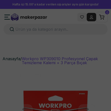
Hafta içi 15.00'a kadar verilen siparişler aynı gün kargoda!
0
Anasayfa
/
Workpro WP309010 Profesyonel Çapak
Temizleme Kalemi + 3 Parça Bıçak