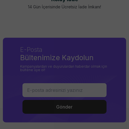
14 Gün İçerisinde Ücretsiz İade İmkanı!
E-Posta
Bültenimize Kaydolun
Kampanyalardan ve duyurulardan haberdar olmak için
bültene üye ol!