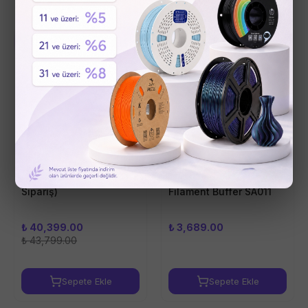
%
8
İndirim
Ön Sipariş
Creality Pika (Ön
Bambu Lab P2S
Sipariş)
Filament Buffer SA011
₺ 40,399.00
₺ 3,689.00
₺ 43,799.00
Sepete Ekle
Sepete Ekle