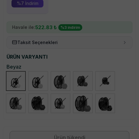
%
7
İndirim
522.83
₺
Havale ile:
%
3
indirim
Taksit Seçenekleri
ÜRÜN VARYANTI
Beyaz
Ürün tükendi