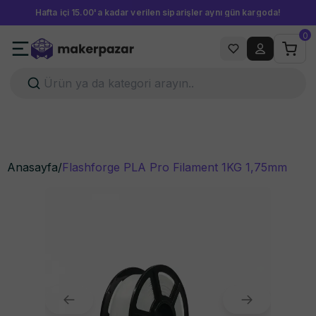
Hafta içi 15.00'a kadar verilen siparişler aynı gün kargoda!
0
Anasayfa
/
Flashforge PLA Pro Filament 1KG 1,75mm