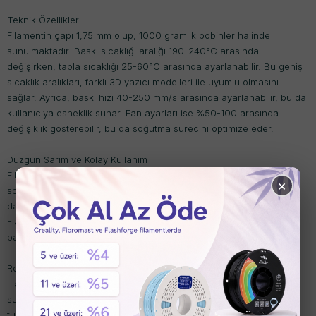
Teknik Özellikler
Filamentin çapı 1,75 mm olup, 1000 gramlık bobinler halinde
sunulmaktadır. Baskı sıcaklığı aralığı 190-240°C arasında
değişirken, tabla sıcaklığı 25-60°C arasında ayarlanabilir. Bu geniş
sıcaklık aralıkları, farklı 3D yazıcı modelleri ile uyumlu olmasını
sağlar. Ayrıca, baskı hızı 40-250 mm/s arasında ayarlanabilir, bu da
kullanıcıya esneklik sunar. Fan ayarları ise %50-100 arasında
değişiklik gösterebilir, bu da soğutma sürecini optimize eder.
Düzgün Sarım ve Kolay Kullanım
Filamentin düzgün sarımı, yazıcıda tıkanma veya kopma gibi
×
sorunların önüne geçer. Bu özellik, kullanıcıların baskı sürecinde
daha az sorunla karşılaşmasını sağlar ve iş akışını hızlandırır.
Flashforge PLA Pro, kullanıcı dostu bir deneyim sunarak, hem yeni
başlayanlar hem de deneyimli kullanıcılar için idealdir.
Renk Seçenekleri
Flashforge, bu filament serisini çeşitli renk seçenekleri ile
sunmaktadır. Beyaz, gri, gümüş, kırmızı, mavi, mor, sarı, siyah,
turuncu ve yeşil gibi renk alternatifleri, projelerinize estetik bir