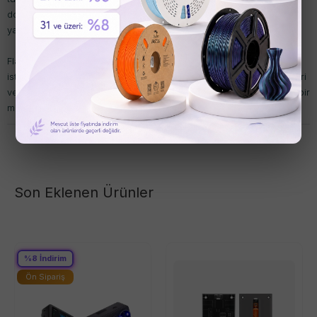
dokunuş katmanıza olanak tanır. Bu çeşitlilik, tasarımlarınızda
yaratıcılığınızı sergilemenizi sağlar.
Flashforge PLA Pro filamenti, yüksek kaliteli baskılar elde etmek
isteyen herkes için mükemmel bir tercihtir. Gelişmiş teknik özellikleri
ve geniş renk yelpazesi ile projelerinizi bir üst seviyeye taşıyacak bir
malzeme sunar.
Son Eklenen Ürünler
%
8
İndirim
Ön Sipariş