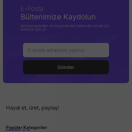
E-Posta
Bültenimize Kaydolun
Kampanyalardan ve duyurulardan haberdar olmak için
bültene üye ol!
Hayal et, üret, paylaş!
Popüler Kategoriler