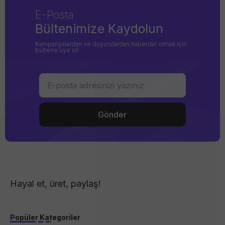
E-Posta
Bültenimize Kaydolun
Kampanyalardan ve duyurulardan haberdar olmak için
bültene üye ol!
Hayal et, üret, paylaş!
Popüler Kategoriler