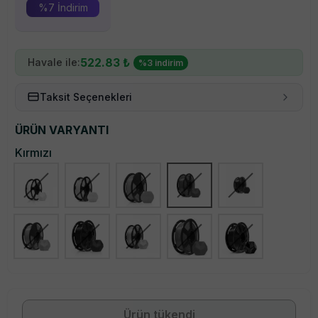
%
7
İndirim
522.83
₺
Havale ile:
%
3
indirim
Taksit Seçenekleri
ÜRÜN VARYANTI
Kırmızı
Çok Al Az Öde
Ürün tükendi