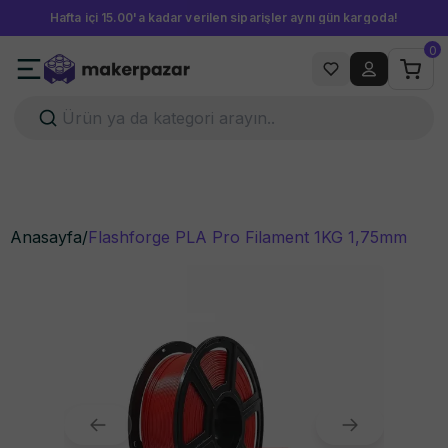
Hafta içi 15.00'a kadar verilen siparişler aynı gün kargoda!
0
Anasayfa
/
Flashforge PLA Pro Filament 1KG 1,75mm