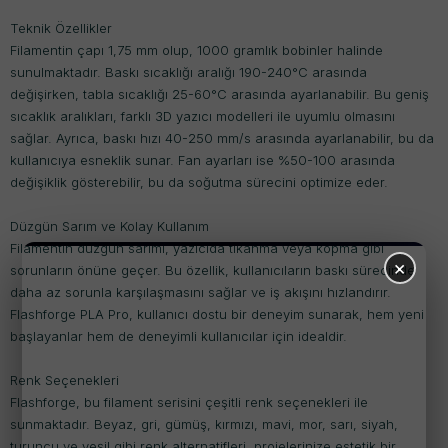
Teknik Özellikler
Filamentin çapı 1,75 mm olup, 1000 gramlık bobinler halinde
sunulmaktadır. Baskı sıcaklığı aralığı 190-240°C arasında
değişirken, tabla sıcaklığı 25-60°C arasında ayarlanabilir. Bu geniş
sıcaklık aralıkları, farklı 3D yazıcı modelleri ile uyumlu olmasını
sağlar. Ayrıca, baskı hızı 40-250 mm/s arasında ayarlanabilir, bu da
kullanıcıya esneklik sunar. Fan ayarları ise %50-100 arasında
değişiklik gösterebilir, bu da soğutma sürecini optimize eder.
Düzgün Sarım ve Kolay Kullanım
Filamentin düzgün sarımı, yazıcıda tıkanma veya kopma gibi
×
sorunların önüne geçer. Bu özellik, kullanıcıların baskı sürecinde
daha az sorunla karşılaşmasını sağlar ve iş akışını hızlandırır.
Flashforge PLA Pro, kullanıcı dostu bir deneyim sunarak, hem yeni
başlayanlar hem de deneyimli kullanıcılar için idealdir.
Renk Seçenekleri
Flashforge, bu filament serisini çeşitli renk seçenekleri ile
sunmaktadır. Beyaz, gri, gümüş, kırmızı, mavi, mor, sarı, siyah,
turuncu ve yeşil gibi renk alternatifleri, projelerinize estetik bir