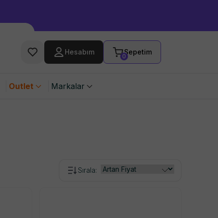
Hesabım
Sepetim
0
Outlet
Markalar
Sırala
: