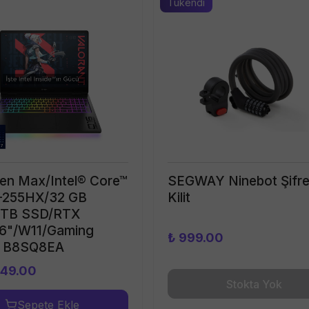
Tükendi
n Max/Intel® Core™
SEGWAY Ninebot Şifrel
7-255HX/32 GB
Kilit
 TB SSD/RTX
6"/W11/Gaming
₺ 999.00
p B8SQ8EA
749.00
Stokta Yok
Sepete Ekle