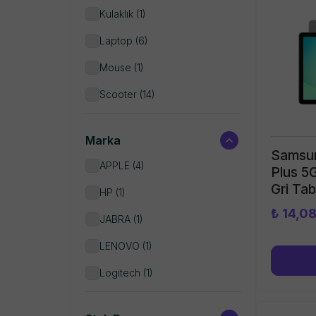
Kulaklık
(
1
)
Laptop
(
6
)
Mouse
(
1
)
Scooter
(
14
)
Tablet
(
3
)
Marka
Samsun
APPLE
(
4
)
Plus 5
Gri Ta
HP
(
1
)
₺ 14,0
JABRA
(
1
)
LENOVO
(
1
)
Logitech
(
1
)
SAMSUNG
(
4
)