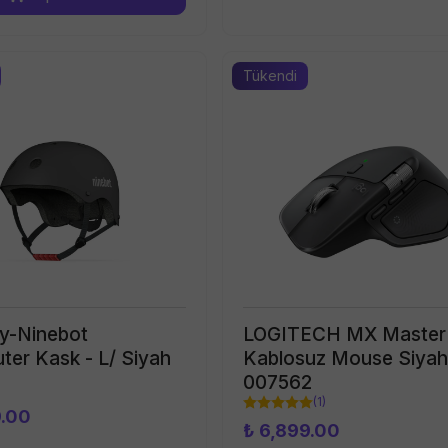
Tükendi
y-Ninebot
LOGITECH MX Master
er Kask - L/ Siyah
Kablosuz Mouse Siyah
007562
(
1
)
9.00
₺ 6,899.00