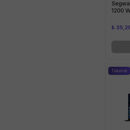
Segway
1200 W 
₺ 35,2
Tükendi