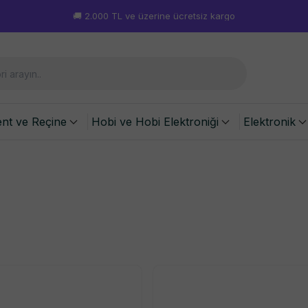
Hafta içi 15.00'a kadar verilen siparişler aynı gün kargoda!
ent ve Reçine
Hobi ve Hobi Elektroniği
Elektronik