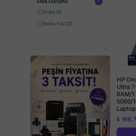
Stok Durumu
SEGWAY
(
14
)
Stokta
(
4
)
Stokta Yok
(
22
)
HP Ome
Ultra 
RAM/1
5080/1
Lapto
₺ 168,