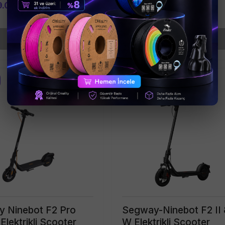
9.00
₺ 10,799.00
Stokta Yok
Stokta Yok
Tükendi
 Ninebot F2 Pro
Segway-Ninebot F2 II
lektrikli Scooter
W Elektrikli Scooter