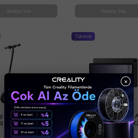
Stokta Yok
Stokta Yok
Tükendi
×
 Ninebot C2 Lite
Samsung Galaxy Tab 
kli Çocuk Scooter
8GB/128GB LTE SM-X
Tablet Grafit