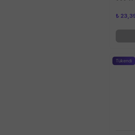
₺ 23,3
Tükendi