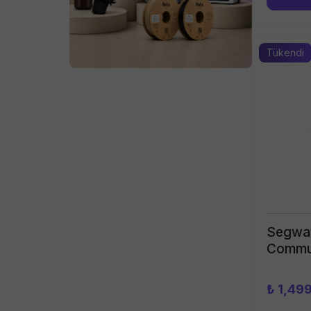
Tükendi
Segwa
Commut
₺ 1,49