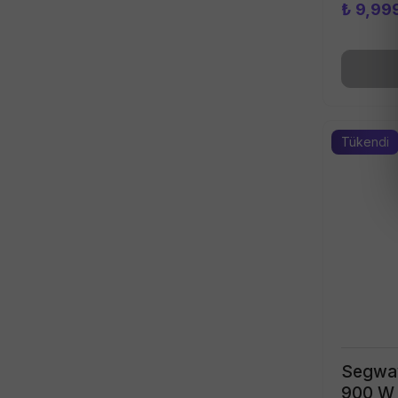
₺ 9,99
Tükendi
Segway
900 W E