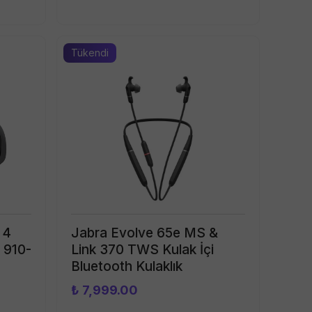
Tükendi
 4
Jabra Evolve 65e MS &
 910-
Link 370 TWS Kulak İçi
Bluetooth Kulaklık
₺ 7,999.00