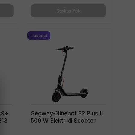
Stokta Yok
Tükendi
A9+
Segway-Ninebot E2 Plus II
218
500 W Elektrikli Scooter