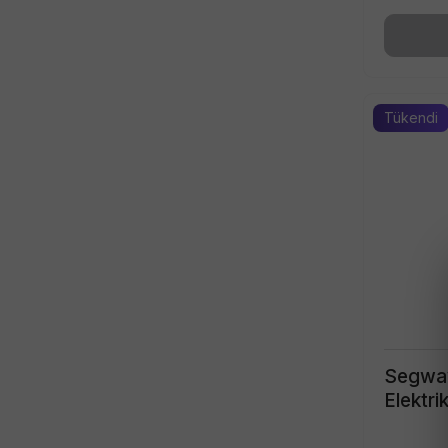
Tükendi
Segway
Elektri