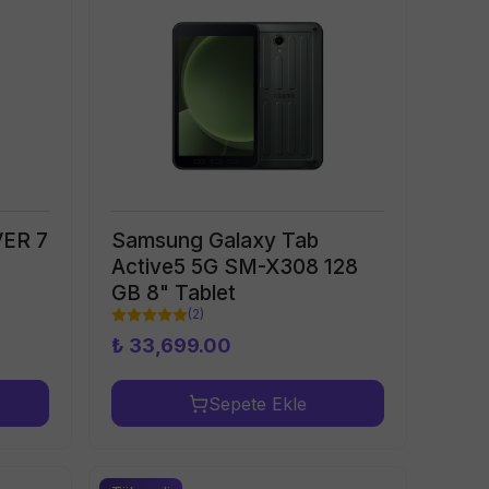
VER 7
Samsung Galaxy Tab
Active5 5G SM-X308 128
GB 8" Tablet
(
2
)
₺ 33,699.00
Sepete Ekle