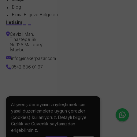
Blog
Firma Bilgi ve Belgeleri
İletişim
Cevizli Mah.
Tınaztepe Sk.
No:12A Maltepe/
İstanbul
info@makerpazar.com
0542 686 01 97
Alışveriş deneyiminizi iyileştirmek için
BİZİ TAKİP EDİN
yasal düzenlemelere uygun çerezler
(cookies) kullanıyoruz. Detaylı bilgiye
Gizlilik ve Güvenlik
sayfamızdan
erişebilirsiniz.