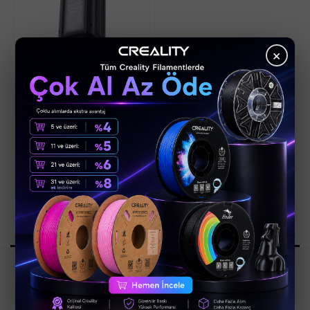
×
Xiaomi 212W
HyperCharge Power
Bank 25000mAh GL
₺ 6,299.00
Stokta Yok
1