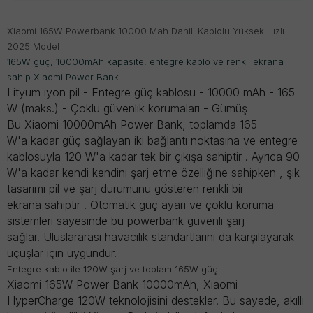
Xiaomi 165W Powerbank 10000 Mah Dahili Kablolu Yüksek Hızlı
2025 Model
165W güç, 10000mAh kapasite, entegre kablo ve renkli ekrana
sahip Xiaomi Power Bank
Lityum iyon pil - Entegre güç kablosu - 10000 mAh - 165
W (maks.) - Çoklu güvenlik korumaları - Gümüş
Bu Xiaomi 10000mAh
Power Bank,
toplamda 165
W'a
kadar güç sağlayan
iki bağlantı noktasına
ve entegre
kablosuyla
120 W'a
kadar tek bir çıkışa sahiptir . Ayrıca
90
W'a kadar kendi kendini şarj etme
özelliğine sahipken ,
şık
tasarımı pil ve şarj durumunu gösteren
renkli
bir
ekrana
sahiptir .
Otomatik güç ayarı
ve
çoklu koruma
sistemleri
sayesinde bu powerbank güvenli şarj
sağlar.
Uluslararası havacılık standartlarını
da karşılayarak
uçuşlar için uygundur.
Entegre kablo ile 120W şarj ve toplam 165W güç
Xiaomi 165W Power Bank 10000mAh,
Xiaomi
HyperCharge 120W
teknolojisini destekler. Bu sayede, akıllı