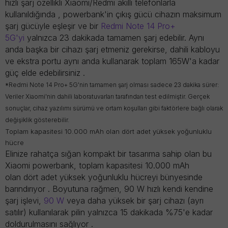
hızlı şarj
özellikli Xiaomi/Redmi akıllı telefonlarla
kullanıldığında , powerbank'in çıkış gücü cihazın maksimum
şarj gücüyle eşleşir ve bir
Redmi Note 14 Pro+
5G'yi
yalnızca
23 dakikada tamamen şarj edebilir. Aynı
anda başka bir cihazı şarj etmeniz gerekirse, dahili kabloyu
ve ekstra portu aynı anda kullanarak
toplam 165W'a
kadar
güç elde edebilirsiniz .
*Redmi Note 14 Pro+ 5G'nin tamamen şarj olması sadece 23 dakika sürer:
Veriler Xiaomi'nin dahili laboratuvarları tarafından test edilmiştir. Gerçek
sonuçlar, cihaz yazılımı sürümü ve ortam koşulları gibi faktörlere bağlı olarak
değişiklik gösterebilir.
Toplam kapasitesi 10.000 mAh olan dört adet yüksek yoğunluklu
hücre
Elinize rahatça sığan
kompakt
bir tasarıma sahip olan bu
Xiaomi powerbank, toplam kapasitesi
10.000 mAh
olan
dört adet yüksek yoğunluklu hücreyi
bünyesinde
barındırıyor . Boyutuna rağmen,
90 W hızlı kendi kendine
şarj işlevi,
90 W
veya daha yüksek bir şarj cihazı (ayrı
satılır) kullanılarak pilin
yalnızca 15 dakikada %75'e
kadar
doldurulmasını sağlıyor .