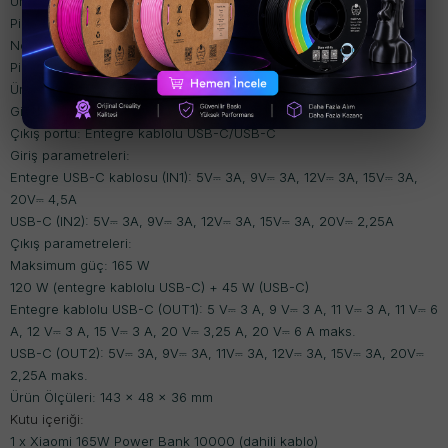
Ürün modeli: PB1165M
Pil türü: Lityum iyon pil
Nominal kapasite: 5500 mAh (5 V/4 A)
Pil gücü: 36 Wh
Üründe dört adet dahili 2500 mAh pil bulunmaktadır
Giriş portu: Entegre kablolu USB-C/USB-C
Çıkış portu: Entegre kablolu USB-C/USB-C
Giriş parametreleri:
Entegre USB-C kablosu (IN1): 5V⎓ 3A, 9V⎓ 3A, 12V⎓ 3A, 15V⎓ 3A,
20V⎓ 4,5A
USB-C (IN2): 5V⎓ 3A, 9V⎓ 3A, 12V⎓ 3A, 15V⎓ 3A, 20V⎓ 2,25A
Çıkış parametreleri:
Maksimum güç: 165 W
120 W (entegre kablolu USB-C) + 45 W (USB-C)
Entegre kablolu USB-C (OUT1): 5 V⎓ 3 A, 9 V⎓ 3 A, 11 V⎓ 3 A, 11 V⎓ 6
A, 12 V⎓ 3 A, 15 V⎓ 3 A, 20 V⎓ 3,25 A, 20 V⎓ 6 A maks.
USB-C (OUT2): 5V⎓ 3A, 9V⎓ 3A, 11V⎓ 3A, 12V⎓ 3A, 15V⎓ 3A, 20V⎓
2,25A maks.
Ürün Ölçüleri: 143 x 48 x 36 mm
Kutu içeriği:
1 x Xiaomi 165W Power Bank 10000 (dahili kablo)