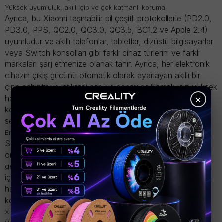
Yüksek uyumluluk, akıllı çip ve çok katmanlı koruma
Ayrıca, bu Xiaomi taşınabilir pil
çeşitli protokollerle
(PD2.0,
PD3.0, PPS, QC2.0, QC3.0, QC3.5, BC1.2 ve Apple 2.4)
uyumludur ve akıllı telefonlar, tabletler, dizüstü bilgisayarlar
veya Switch konsolları gibi farklı cihaz türlerini ve farklı
markaları şarj etmenize olanak tanır. Ayrıca, her elektronik
cihazın çıkış gücünü otomatik olarak ayarlayan
akıllı bir
çipe
sahiptir ve istikrarlı şarj ve deşarj sağlamak için yüksek
×
hassasiyetli bir
sıcaklık monitörüyle birlikte çalışır.
Çoklu
koruma katmanları
sayesinde güvenilir ve uzun ömürlü bir
seçenektir.
Entegre kablo, depolama yuvası ve renkli ekran
Son olarak, bu Xiaomi powerbank, ek kablo ihtiyacını
ortadan kaldıran
entegre bir şarj kablosuyla birlikte
geliyor.
Yuvalı tasarımı
sayesinde kablo, kolay taşınabilirlik
için bir askı gibi saklanabiliyor. Ayrıca, her şarj işlemi
hakkında net ve okunaklı bilgiler sağlamak
için
renk
kodlu
bir ekrana da sahip .
Xiaomi 165W Power Bank 10000 Teknik Özellikleri (Dahili Kablo):