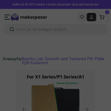
Hafta içi 15.00'a kadar verilen siparişler aynı gün kargoda!
0
Anasayfa
/
Bambu Lab Smooth and Textured PEI Plate
(Çift Kullanım)