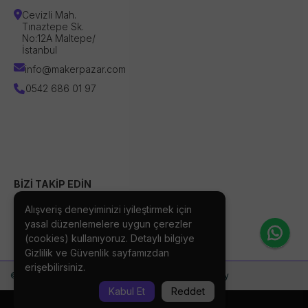
Cevizli Mah.
Tınaztepe Sk.
No:12A Maltepe/
İstanbul
info@makerpazar.com
0542 686 01 97
BİZİ TAKİP EDİN
Alışveriş deneyiminizi iyileştirmek için
yasal düzenlemelere uygun çerezler
(cookies) kullanıyoruz. Detaylı bilgiye
Gizlilik ve Güvenlik
sayfamızdan
erişebilirsiniz.
©2026 Makerpazar | Designed by Bixcod Technology
Kabul Et
Reddet