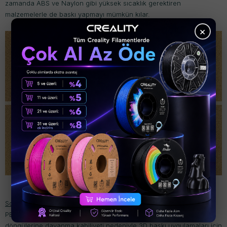
zamanda ABS ve Naylon gibi yüksek sıcaklık gerektiren
malzemelerle de baskı yapmayı mümkün kılar.
×
Soğutulduğunda Kendiliğinden Çıkarma
PEI, bir yazıcı ısıtma yatağının tekrarlanan ısıtma ve soğutma
döngülerine dayanma kabiliyeti nedeniyle 3D baskı uygulamaları için