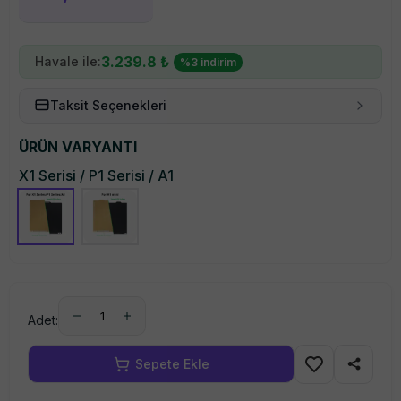
3.239.8
₺
Havale ile:
%
3
indirim
Taksit Seçenekleri
ÜRÜN VARYANTI
X1 Serisi / P1 Serisi / A1
1
Adet: