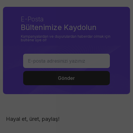
E-Posta
Bültenimize Kaydolun
Kampanyalardan ve duyurulardan haberdar olmak için
bültene üye ol!
Hayal et, üret, paylaş!