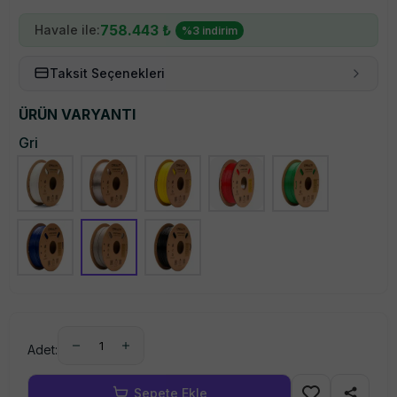
758.443
₺
Havale ile:
%
3
indirim
Taksit Seçenekleri
ÜRÜN VARYANTI
Gri
1
Adet: