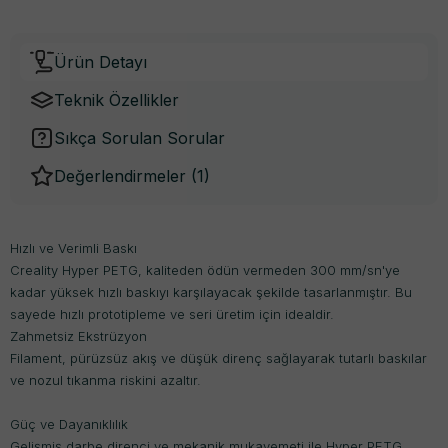
Ürün Detayı
Teknik Özellikler
Sıkça Sorulan Sorular
Değerlendirmeler (
1
)
Hızlı ve Verimli Baskı
Creality Hyper PETG, kaliteden ödün vermeden 300 mm/sn'ye
kadar yüksek hızlı baskıyı karşılayacak şekilde tasarlanmıştır. Bu
sayede hızlı prototipleme ve seri üretim için idealdir.
Zahmetsiz Ekstrüzyon
Filament, pürüzsüz akış ve düşük direnç sağlayarak tutarlı baskılar
ve nozul tıkanma riskini azaltır.
Güç ve Dayanıklılık
Gelişmiş darbe direnci ve mekanik mukavemeti ile Hyper PETG,