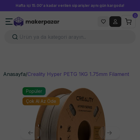
Hafta içi 15.00'a kadar verilen siparişler aynı gün kargoda!
0
Anasayfa
/
Creality Hyper PETG 1KG 1.75mm Filament
Popüler
Çok Al Az Öde