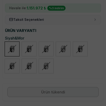
1.151.972
₺
Havale ile:
%
3
indirim
Taksit Seçenekleri
ÜRÜN VARYANTI
Siyah&Mor
%
20
İndirim
Ürün tükendi