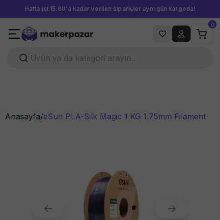
Hafta içi 15.00'a kadar verilen siparişler aynı gün kargoda!
0
Anasayfa
/
eSun PLA-Silk Magic 1 KG 1.75mm Filament